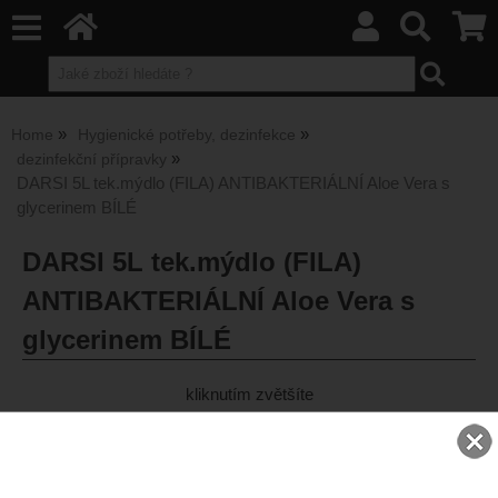
Home
Hygienické potřeby, dezinfekce
dezinfekční přípravky
DARSI 5L tek.mýdlo (FILA) ANTIBAKTERIÁLNÍ Aloe Vera s
glycerinem BÍLÉ
DARSI 5L tek.mýdlo (FILA)
ANTIBAKTERIÁLNÍ Aloe Vera s
glycerinem BÍLÉ
kliknutím zvětšíte