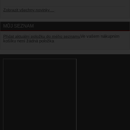
Zobrazit všechny novinky ...
MŮJ SEZNAM
Ve vašem nákupním
Přidat aktuální položku do mého seznamu
košíku není žádná položka