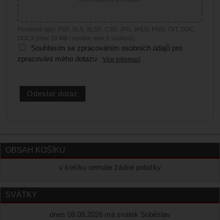
Povolené typy: PDF, XLS, XLSX, CSV, JPG, JPEG, PNG, TXT, DOC,
DOCX (max 10 MB / soubor, max 5 souborů)
Souhlasím se zpracováním osobních údajů pro
zpracování mého dotazu
Více informací
OBSAH KOŠÍKU
v košíku nemáte žádné položky
SVÁTKY
dnes 08.08.2026 má svátek Soběslav