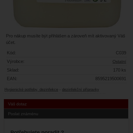
Pro nákup musíte být přihlášen a zároveň mít aktivovaný Váš
účet.
Kód:
C039
Výrobce:
Ostatní
Sklad:
170 ks
EAN:
8595219500691
-
Hygienické potřeby, dezinfekce
dezinfekční přípravky
Váš dotaz
Poslat známénu
Potřebujete poradit ?