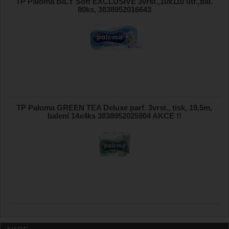
TP Paloma BÍLÝ Soft EXCLUSIVE 3vrst.,10x110 útr.,bal.
80ks, 3838952016643
TP Paloma GREEN TEA Deluxe parf. 3vrst., tisk, 19,5m,
balení 14x4ks 3838952025904 AKCE !!