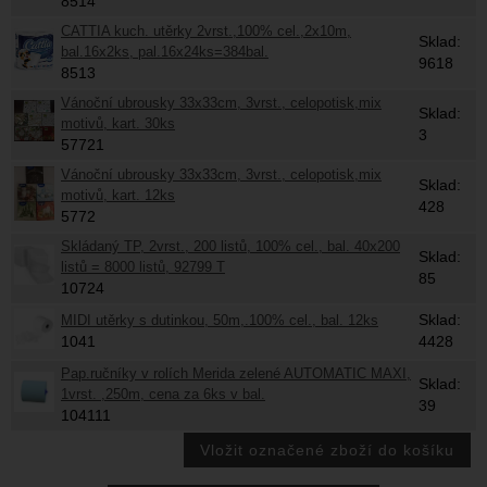
8514
CATTIA kuch. utěrky 2vrst.,100% cel.,2x10m,
Sklad:
bal.16x2ks, pal.16x24ks=384bal.
9618
8513
Vánoční ubrousky 33x33cm, 3vrst., celopotisk,mix
Sklad:
motivů, kart. 30ks
3
57721
Vánoční ubrousky 33x33cm, 3vrst., celopotisk,mix
Sklad:
motivů, kart. 12ks
428
5772
Skládaný TP, 2vrst., 200 listů, 100% cel., bal. 40x200
Sklad:
listů = 8000 listů, 92799 T
85
10724
Sklad:
MIDI utěrky s dutinkou, 50m,.100% cel., bal. 12ks
1041
4428
Pap.ručníky v rolích Merida zelené AUTOMATIC MAXI,
Sklad:
1vrst. ,250m, cena za 6ks v bal.
39
104111