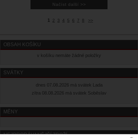
1
2
3
4
5
6
7
8
>>
OBSAH KOŠÍKU
v košíku nemáte žádné položky
SVÁTKY
dnes 07.08.2026 má svátek Lada
zítra 08.08.2026 má svátek Soběslav
MĚNY
NEJPRODÁVANĚJŠÍ ZBOŽÍ