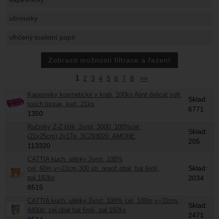
ubrousky
vlhčený toaletní papír
1
2
3
4
5
6
7
8
>>
Kapesníky kosmetické v krab. 100ks Alint delicat soft
Sklad:
touch tissue, kart. 21ks
6771
1350
Ručníky Z-Z bílé, 2vrst.,3000, 100%cel.
Sklad:
(21x25cm),2x17g, 3C293020, AMONE
205
113320
CATTIA kuch. utěrky 2vrst.,100%
Sklad:
cel.,60m,v=22cm,300 útr. oranž.obal, bal.6rolí,
pal.192ks
2034
8515
CATTIA kuch. utěrky 2vrst.,100% cel.,100m,v=22cm,
Sklad:
440útr. zel.obal bal.6rolí, pal.192ks
2471