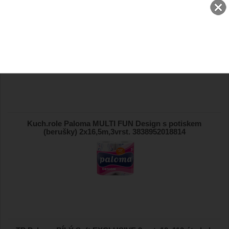
Kuch. role Paloma MULTI FUN XL MAXI, 100%cel.,
2vrst.,2x22m, 3838952014656
Kuch.role Paloma MULTI FUN Design s potiskem
(berušky) 2x16,5m,3vrst. 3838952018814