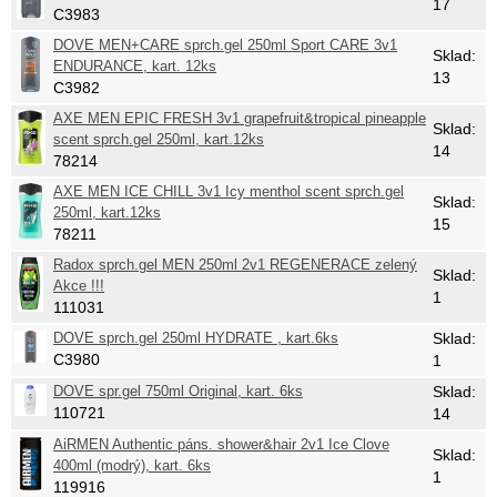
17
C3983
DOVE MEN+CARE sprch.gel 250ml Sport CARE 3v1
Sklad:
ENDURANCE, kart. 12ks
13
C3982
AXE MEN EPIC FRESH 3v1 grapefruit&tropical pineapple
Sklad:
scent sprch.gel 250ml, kart.12ks
14
78214
AXE MEN ICE CHILL 3v1 Icy menthol scent sprch.gel
Sklad:
250ml, kart.12ks
15
78211
Radox sprch.gel MEN 250ml 2v1 REGENERACE zelený
Sklad:
Akce !!!
1
111031
DOVE sprch.gel 250ml HYDRATE , kart.6ks
Sklad:
C3980
1
DOVE spr.gel 750ml Original, kart. 6ks
Sklad:
110721
14
AiRMEN Authentic páns. shower&hair 2v1 Ice Clove
Sklad:
400ml (modrý), kart. 6ks
1
119916