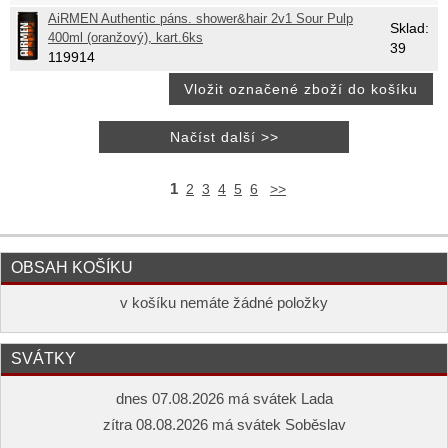
AiRMEN Authentic páns. shower&hair 2v1 Sour Pulp
Sklad:
400ml (oranžový), kart.6ks
39
119914
1
2
3
4
5
6
>>
OBSAH KOŠÍKU
v košíku nemáte žádné položky
SVÁTKY
dnes 07.08.2026 má svátek Lada
zítra 08.08.2026 má svátek Soběslav