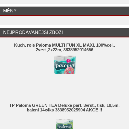
MĚNY
NEJPRODÁVANĚJŠÍ ZBOŽÍ
Kuch. role Paloma MULTI FUN XL MAXI, 100%cel.,
2vrst.,2x22m, 3838952014656
TP Paloma GREEN TEA Deluxe parf. 3vrst., tisk, 19,5m,
balení 14x4ks 3838952025904 AKCE !!