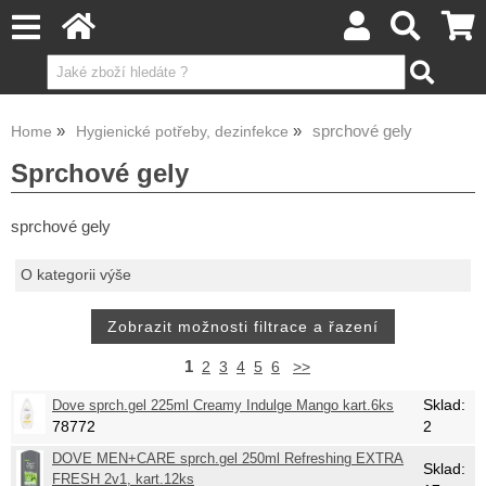
sprchové gely
Home
Hygienické potřeby, dezinfekce
Sprchové gely
sprchové gely
O kategorii výše
1
2
3
4
5
6
>>
Sklad:
Dove sprch.gel 225ml Creamy Indulge Mango kart.6ks
78772
2
DOVE MEN+CARE sprch.gel 250ml Refreshing EXTRA
Sklad:
FRESH 2v1, kart.12ks