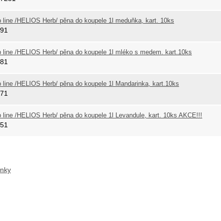
p line /HELIOS Herb/ pěna do koupele 1l meduňka, kart. 10ks
991
p line /HELIOS Herb/ pěna do koupele 1l mléko s medem. kart.10ks
981
p line /HELIOS Herb/ pěna do koupele 1l Mandarinka, kart.10ks
971
p line /HELIOS Herb/ pěna do koupele 1l Levandule, kart. 10ks AKCE!!!
951
ánky