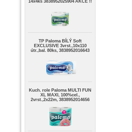
14x4ks 3838952025904 AKCE !!
TP Paloma BÍLÝ Soft
EXCLUSIVE 3vrst.,10x110
útr.,bal. 80ks, 3838952016643
Kuch. role Paloma MULTI FUN
XL MAXI, 100%cel.,
2vrst.,2x22m, 3838952014656