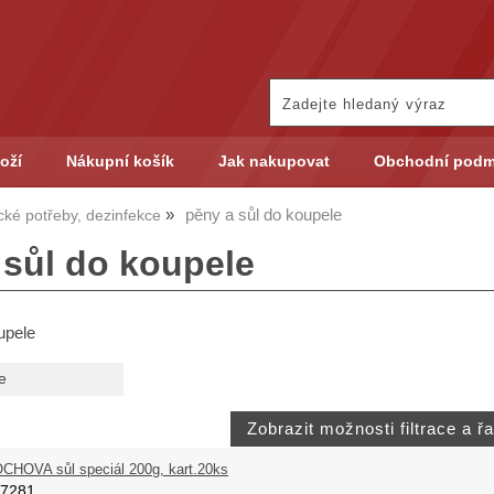
oží
Nákupní košík
Jak nakupovat
Obchodní podm
pěny a sůl do koupele
cké potřeby, dezinfekce
 sůl do koupele
upele
e
CHOVA sůl speciál 200g, kart.20ks
07281