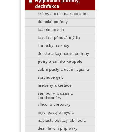
Hygienické potřeby,
dezinfekce
krémy a oleje na ruce a tělo
dámské potřeby
toaletní mýdla
tekutá a pěnová mýdla
kartáčky na zuby
dětské a kojenecké potřeby
pěny a sůl do koupele
zubní pasty a ústní hygiena
sprchové gely
hřebeny a kartáče
šampony, balzámy,
kondicionéry
vlhčené ubrousky
mycí pasty a mýdla
náplasti, obvazy, obinadla
dezinfekční přípravky