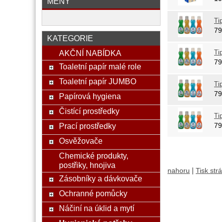
MĚNY
Ti
7
KATEGORIE
AKČNÍ NABÍDKA
Ti
7
Toaletní papír malé role
Toaletní papír JUMBO
Ti
7
Papírová hygiena
Čistící prostředky
Ti
Prací prostředky
7
Osvěžovače
Chemické produkty,
postřiky, hnojiva
|
nahoru
Tisk str
Zásobníky a dávkovače
Ochranné pomůcky
Náčiní na úklid a mytí