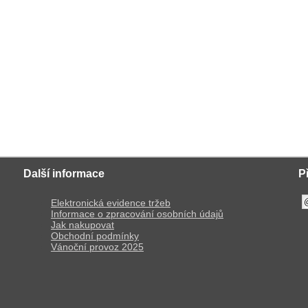
Další informace
P
Elektronická evidence tržeb
Informace o zpracování osobních údajů
Jak nakupovat
Obchodní podmínky
Vánoční provoz 2025