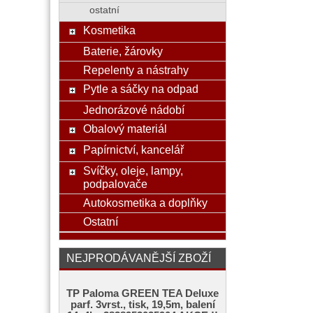
ostatní
Kosmetika
Baterie, žárovky
Repelenty a nástrahy
Pytle a sáčky na odpad
Jednorázové nádobí
Obalový materiál
Papírnictví, kancelář
Svíčky, oleje, lampy,
podpalovače
Autokosmetika a doplňky
Ostatní
NEJPRODÁVANĚJŠÍ ZBOŽÍ
TP Paloma GREEN TEA Deluxe
parf. 3vrst., tisk, 19,5m, balení