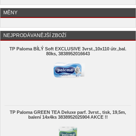
MĚNY
NEJPRODÁVANĚJŠÍ ZBOŽÍ
TP Paloma BÍLÝ Soft EXCLUSIVE 3vrst.,10x110 útr.,bal.
80ks, 3838952016643
TP Paloma GREEN TEA Deluxe parf. 3vrst., tisk, 19,5m,
balení 14x4ks 3838952025904 AKCE !!