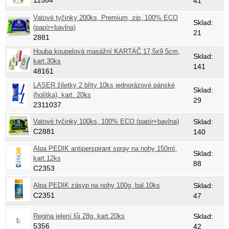
11584
41
Vatové tyčinky 200ks, Premium, zip, 100% ECO
Sklad:
(papír+bavlna)
21
2881
Houba koupelová masážní KARTÁČ 17,5x9,5cm,
Sklad:
kart.30ks
141
48161
LASER žiletky 2 břity 10ks jednorázové pánské
Sklad:
(holítka), kart. 20ks
29
2311037
Vatové tyčinky 100ks, 100% ECO (papír+bavlna)
Sklad:
C2881
140
Alpa PEDIK antiperspirant spray na nohy 150ml,
Sklad:
kart.12ks
88
C2353
Alpa PEDIK zásyp na nohy 100g, bal.10ks
Sklad:
C2351
47
Regina jelení lůj 28g, kart.20ks
Sklad:
5356
42