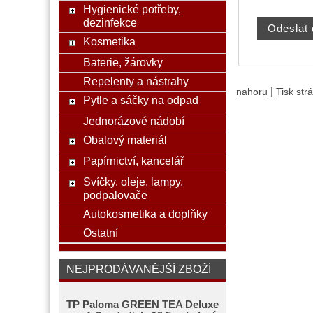
Hygienické potřeby,
dezinfekce
Kosmetika
Baterie, žárovky
Repelenty a nástrahy
|
nahoru
Tisk str
Pytle a sáčky na odpad
Jednorázové nádobí
Obalový materiál
Papírnictví, kancelář
Svíčky, oleje, lampy,
podpalovače
Autokosmetika a doplňky
Ostatní
NEJPRODÁVANĚJŠÍ ZBOŽÍ
TP Paloma GREEN TEA Deluxe