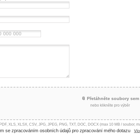
📎 Přetáhněte soubory sem
nebo klikněte pro výběr
 PDF, XLS, XLSX, CSV, JPG, JPEG, PNG, TXT, DOC, DOCX (max 10 MB / soubor, m
ím se zpracováním osobních údajů pro zpracování mého dotazu
Víc