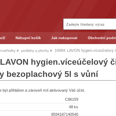
oží
Nákupní košík
Jak nakupovat
Obchodní podm
10084: LAVON hygien.víceúčelový č
 prostředky
podlahy a plochy
 LAVON hygien.víceúčelový č
y bezoplachový 5l s vůní
 být přihlášen a zároveň mít aktivovaný Váš účet.
C86159
48 ks
8594187140540