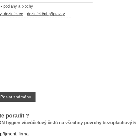
-
y
podlahy a plochy
-
y, dezinfekce
dezinfekční přípravky
Poslat známénu
te poradit ?
N hygien.víceúčelový čistč na všechny povrchy bezoplachový 5l
příjmení, firma