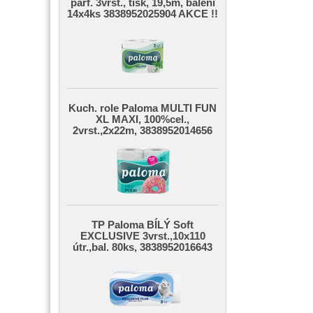
parf. 3vrst., tisk, 19,5m, balení
14x4ks 3838952025904 AKCE !!
Kuch. role Paloma MULTI FUN
XL MAXI, 100%cel.,
2vrst.,2x22m, 3838952014656
TP Paloma BÍLÝ Soft
EXCLUSIVE 3vrst.,10x110
útr.,bal. 80ks, 3838952016643