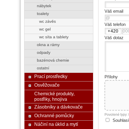
nábytek
Váš email
toalety
wc závěs
Váš telefon
wc gel
wc síta a tablety
Váš dotaz
okna a rámy
odpady
bazénová chemie
ostatní
Prací prostředky
Přílohy
Osvěžovače
Chemické produkty,
postřiky, hnojiva
Zásobníky a dávkovače
Povolené typy:
Ochranné pomůcky
Souhlas
Náčiní na úklid a mytí