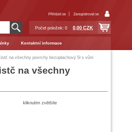
Přihlásit se
Zaregistrovat se
0,00 CZK
Počet položek: 0
ínky
Kontaktní informace
istč na všechny povrchy bezoplachový 5l s vůní
istč na všechny
kliknutím zvětšíte