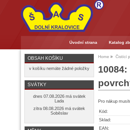
Úvodní strana
Katalog zb
Home
Čistící
OBSAH KOŠÍKU
10084:
v košíku nemáte žádné položky
povrch
SVÁTKY
dnes 07.08.2026 má svátek
Lada
Pro nákup musíte
zítra 08.08.2026 má svátek
Kód:
Soběslav
Sklad:
EAN: