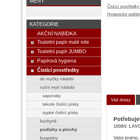
MĚNY
Čistící prostředk
Hygienické potřeb
KATEGORIE
AKČNÍ NABÍDKA
Toaletní papír malé role
Toaletní papír JUMBO
Papírová hygiena
Čistící prostředky
do myčky nádobí
ruční mytí nádobí
saponáty
Váš dotaz
tekuté čistící písky
sypké čistící písky
Potřebuje
kuchyně
10084: LAVO
podlahy a plochy
Vaše jméno, 
koupelny