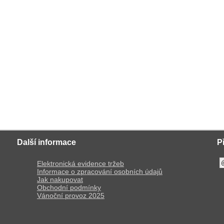
Další informace
P
Elektronická evidence tržeb
Informace o zpracování osobních údajů
Jak nakupovat
Obchodní podmínky
Vánoční provoz 2025