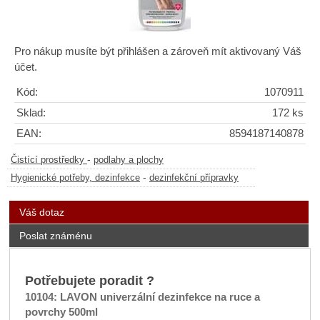
Pro nákup musíte být přihlášen a zároveň mít aktivovaný Váš
účet.
Kód:
1070911
Sklad:
172 ks
EAN:
8594187140878
-
Čistící prostředky
podlahy a plochy
-
Hygienické potřeby, dezinfekce
dezinfekční přípravky
Váš dotaz
Poslat známénu
Potřebujete poradit ?
10104: LAVON univerzální dezinfekce na ruce a
povrchy 500ml