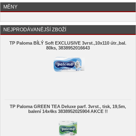
MĚNY
NEJPRODÁVANĚJŠÍ ZBOŽÍ
TP Paloma BÍLÝ Soft EXCLUSIVE 3vrst.,10x110 útr.,bal.
80ks, 3838952016643
TP Paloma GREEN TEA Deluxe parf. 3vrst., tisk, 19,5m,
balení 14x4ks 3838952025904 AKCE !!