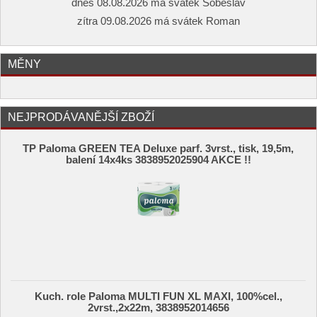
dnes 08.08.2026 má svátek Soběslav
zítra 09.08.2026 má svátek Roman
MĚNY
NEJPRODÁVANĚJŠÍ ZBOŽÍ
TP Paloma GREEN TEA Deluxe parf. 3vrst., tisk, 19,5m,
balení 14x4ks 3838952025904 AKCE !!
Kuch. role Paloma MULTI FUN XL MAXI, 100%cel.,
2vrst.,2x22m, 3838952014656