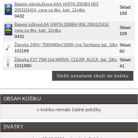
Baterie mikrotužková AAA VARTA 2003B4 R03
Sklad:
2003101414, cena za 4ks, kart. 12x4ks
168
0432
Baterie tužková AA VARTA 2006B4 R06 2006101414,
Sklad:
cena za 4ks, kart. 12x4ks
109
0431
Žárovka 240V/ 75W/940lm/1000h čirá Techlamp bal. 10ks
Sklad:
101189
60
Žárovka E27 75W čirá NARVA ,CLEAR, ALICA, bal. 10ks
Sklad:
1011880
41
OBSAH KOŠÍKU
v košíku nemáte žádné položky
SVÁTKY