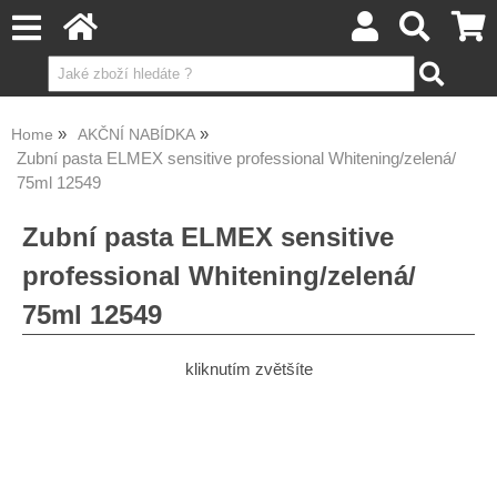
Home
AKČNÍ NABÍDKA
Zubní pasta ELMEX sensitive professional Whitening/zelená/
75ml 12549
Zubní pasta ELMEX sensitive
professional Whitening/zelená/
75ml 12549
kliknutím zvětšíte