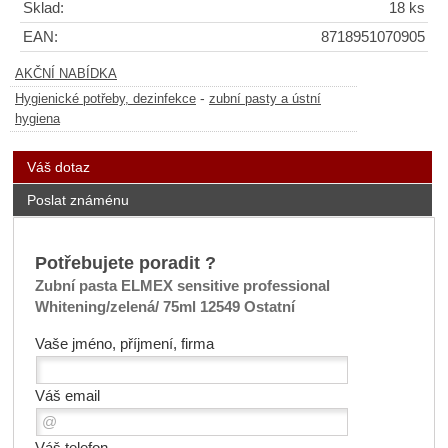
Sklad:
18 ks
EAN:
8718951070905
AKČNÍ NABÍDKA
-
Hygienické potřeby, dezinfekce
zubní pasty a ústní
hygiena
Váš dotaz
Poslat známénu
Potřebujete poradit ?
Zubní pasta ELMEX sensitive professional
Whitening/zelená/ 75ml 12549 Ostatní
Vaše jméno, příjmení, firma
Váš email
Váš telefon