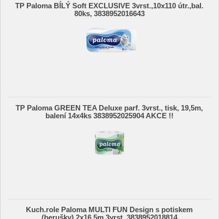
TP Paloma BÍLÝ Soft EXCLUSIVE 3vrst.,10x110 útr.,bal.
80ks, 3838952016643
TP Paloma GREEN TEA Deluxe parf. 3vrst., tisk, 19,5m,
balení 14x4ks 3838952025904 AKCE !!
Kuch.role Paloma MULTI FUN Design s potiskem
(berušky) 2x16,5m,3vrst. 3838952018814