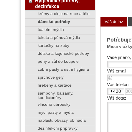
Hygienické potřeby,
dezinfekce
krémy a oleje na ruce a tělo
Váš dotaz
dámské potřeby
toaletní mýdla
tekutá a pěnová mýdla
Potřebuje
kartáčky na zuby
Micci vložky
dětské a kojenecké potřeby
Vaše jméno, 
pěny a sůl do koupele
zubní pasty a ústní hygiena
Váš email
sprchové gely
Váš telefon
hřebeny a kartáče
šampony, balzámy,
kondicionéry
Váš dotaz
vlhčené ubrousky
mycí pasty a mýdla
náplasti, obvazy, obinadla
dezinfekční přípravky