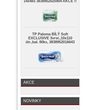
14x4ks 3838952025904 AKCE !!
TP Paloma BÍLÝ Soft
EXCLUSIVE 3vrst.,10x110
útr.,bal. 80ks, 3838952016643
AKCE
NOVINKY