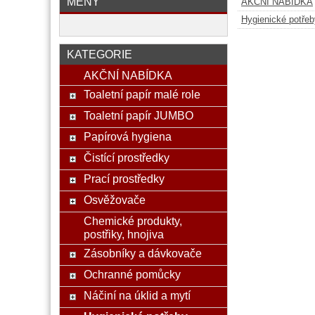
MĚNY
AKČNÍ NABÍDKA
Hygienické potřeb
KATEGORIE
AKČNÍ NABÍDKA
Toaletní papír malé role
Toaletní papír JUMBO
Papírová hygiena
Čistící prostředky
Prací prostředky
Osvěžovače
Chemické produkty,
postřiky, hnojiva
Zásobníky a dávkovače
Ochranné pomůcky
Náčiní na úklid a mytí