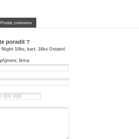
Poslat známénu
te poradit ?
 Night 10ks, kart. 16ks Ostatní
příjmení, firma