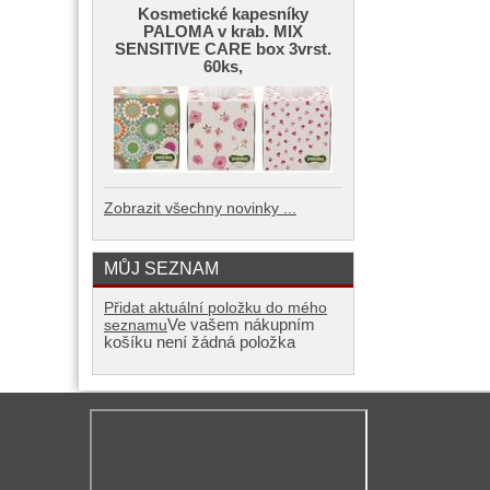
Kosmetické kapesníky
PALOMA v krab. MIX
SENSITIVE CARE box 3vrst.
60ks,
Zobrazit všechny novinky ...
MŮJ SEZNAM
Přidat aktuální položku do mého
Ve vašem nákupním
seznamu
košíku není žádná položka