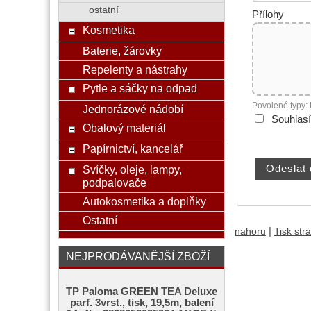
ostatní
Přílohy
Kosmetika
Baterie, žárovky
Repelenty a nástrahy
Pytle a sáčky na odpad
Povolené typy:
Jednorázové nádobí
Souhlas
Obalový materiál
Papírnictví, kancelář
Svíčky, oleje, lampy,
podpalovače
Autokosmetika a doplňky
Ostatní
|
nahoru
Tisk str
NEJPRODÁVANĚJŠÍ ZBOŽÍ
TP Paloma GREEN TEA Deluxe
parf. 3vrst., tisk, 19,5m, balení