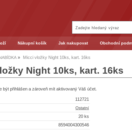
oží
Nákupní košík
Jak nakupovat
Obchodní podm
Micci vložky Night 10ks, kart. 16ks
NABÍDKA
ložky Night 10ks, kart. 16ks
 být přihlášen a zároveň mít aktivovaný Váš účet.
112721
Ostatní
20 ks
8594004300546