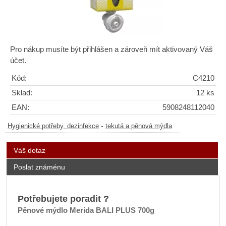
Pro nákup musíte být přihlášen a zároveň mít aktivovaný Váš
účet.
Kód:
C4210
Sklad:
12 ks
EAN:
5908248112040
-
Hygienické potřeby, dezinfekce
tekutá a pěnová mýdla
Váš dotaz
Poslat známénu
Potřebujete poradit ?
Pěnové mýdlo Merida BALI PLUS 700g