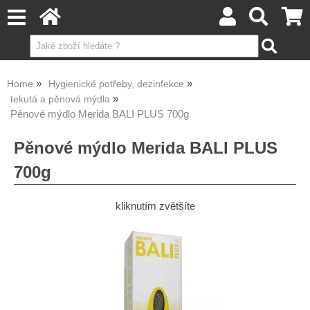
Home
Hygienické potřeby, dezinfekce
tekutá a pěnová mýdla
Pěnové mýdlo Merida BALI PLUS 700g
Pěnové mýdlo Merida BALI PLUS
700g
kliknutím zvětšíte