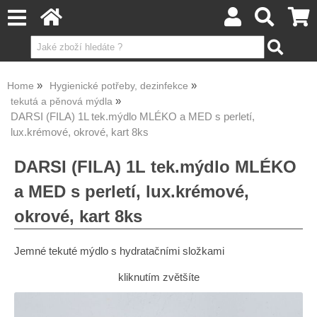
Home
Hygienické potřeby, dezinfekce
tekutá a pěnová mýdla
DARSI (FILA) 1L tek.mýdlo MLÉKO a MED s perletí,
lux.krémové, okrové, kart 8ks
DARSI (FILA) 1L tek.mýdlo MLÉKO
a MED s perletí, lux.krémové,
okrové, kart 8ks
Jemné tekuté mýdlo s hydratačními složkami
kliknutím zvětšíte