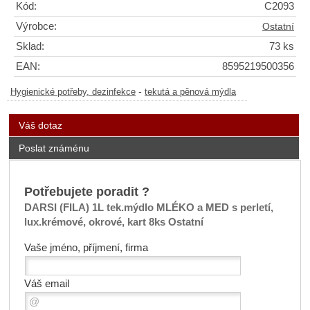
Kód:
C2093
Výrobce:
Ostatní
Sklad:
73 ks
EAN:
8595219500356
-
Hygienické potřeby, dezinfekce
tekutá a pěnová mýdla
Váš dotaz
Poslat známénu
Potřebujete poradit ?
DARSI (FILA) 1L tek.mýdlo MLÉKO a MED s perletí,
lux.krémové, okrové, kart 8ks Ostatní
Vaše jméno, příjmení, firma
Váš email