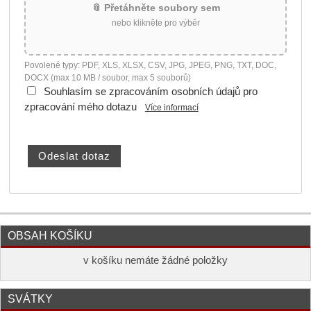
📎 Přetáhněte soubory sem
nebo klikněte pro výběr
Povolené typy: PDF, XLS, XLSX, CSV, JPG, JPEG, PNG, TXT, DOC,
DOCX (max 10 MB / soubor, max 5 souborů)
Souhlasím se zpracováním osobních údajů pro
zpracování mého dotazu
Více informací
OBSAH KOŠÍKU
v košíku nemáte žádné položky
SVÁTKY