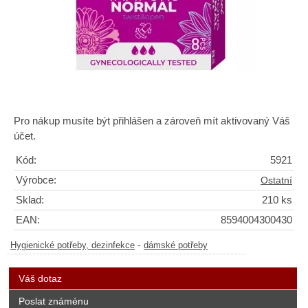
Pro nákup musíte být přihlášen a zároveň mít aktivovaný Váš
účet.
Kód:
5921
Výrobce:
Ostatní
Sklad:
210 ks
EAN:
8594004300430
-
Hygienické potřeby, dezinfekce
dámské potřeby
Váš dotaz
Poslat známénu