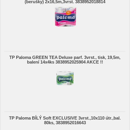
(berušky) 2x16,5m,3vrst. 3838952018814
TP Paloma GREEN TEA Deluxe parf. 3vrst., tisk, 19,5m,
balení 14x4ks 3838952025904 AKCE !!
TP Paloma BÍLÝ Soft EXCLUSIVE 3vrst.,10x110 útr.,bal.
80ks, 3838952016643