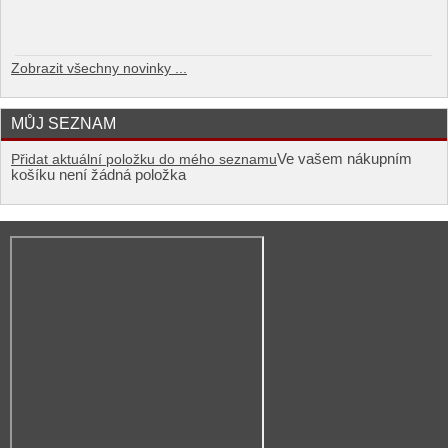
Zobrazit všechny novinky ...
MŮJ SEZNAM
Ve vašem nákupním
Přidat aktuální položku do mého seznamu
košíku není žádná položka