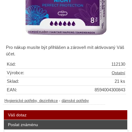
Pro nákup musíte být přihlášen a zároveň mít aktivovaný Váš
účet.
Kód:
112130
Výrobce:
Ostatní
Sklad:
21 ks
EAN:
8594004300843
-
Hygienické potřeby, dezinfekce
dámské potřeby
Váš dotaz
Poslat známénu