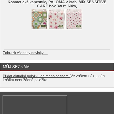
Kosmetické kapesníky PALOMA v krab. MIX SENSITIVE
CARE box 3vrst. 60ks,
Zobrazit všechny novinky ...
MŮJ SEZNAM
Ve vašem nákupním
Přidat aktuální položku do mého seznamu
košíku není žádná položka