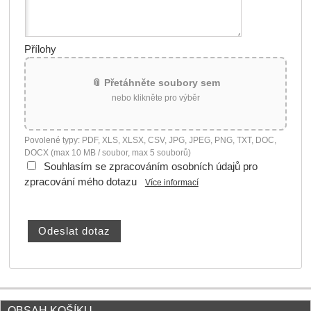
Přílohy
📎 Přetáhněte soubory sem
nebo klikněte pro výběr
Povolené typy: PDF, XLS, XLSX, CSV, JPG, JPEG, PNG, TXT, DOC,
DOCX (max 10 MB / soubor, max 5 souborů)
Souhlasím se zpracováním osobních údajů pro
zpracování mého dotazu
Více informací
OBSAH KOŠÍKU