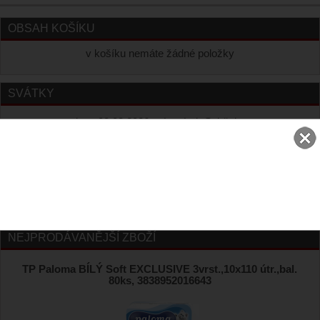
OBSAH KOŠÍKU
v košíku nemáte žádné položky
SVÁTKY
dnes 08.08.2026 má svátek Soběslav
zítra 09.08.2026 má svátek Roman
MĚNY
NEJPRODÁVANĚJŠÍ ZBOŽÍ
TP Paloma BÍLÝ Soft EXCLUSIVE 3vrst.,10x110 útr.,bal.
80ks, 3838952016643