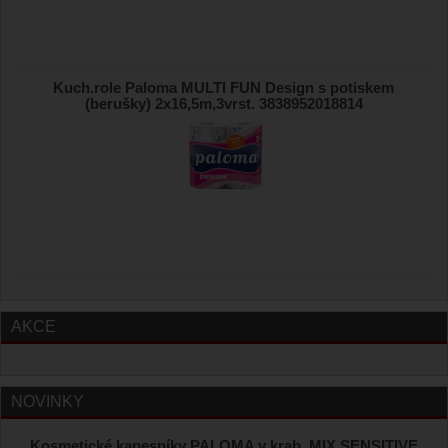
Kuch.role Paloma MULTI FUN Design s potiskem
(berušky) 2x16,5m,3vrst. 3838952018814
AKCE
NOVINKY
Kosmetické kapesníky PALOMA v krab. MIX SENSITIVE