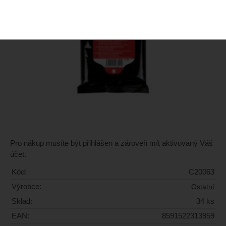
Pro nákup musíte být přihlášen a zároveň mít aktivovaný Váš
účet.
Kód:
C20063
Výrobce:
Ostatní
Sklad:
34 ks
EAN:
8591522313959