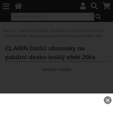
Home
Hygienické potřeby, dezinfekce
vlhčené ubrousky
CLARIN čistící ubrousky na palubní desku-lesklý efekt 20ks
CLARIN čistící ubrousky na
palubní desku-lesklý efekt 20ks
kliknutím zvětšíte