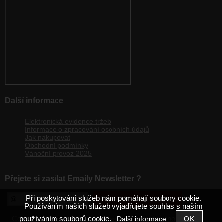
Další informace
Elektronická evidence tržeb
Informace o zpracování osobních údajů
Jak nakupovat
Obchodní podmínky
Vánoční provoz 2025
Přejete si zasílat Emaily Newsletter ?
Při poskytování služeb nám pomáhají soubory cookie.
Používáním našich služeb vyjadřujete souhlas s naším
používáním souborů cookie.
Copyright ©
,
provozováno na
Další informace
shop.velkoobchodsas.cz