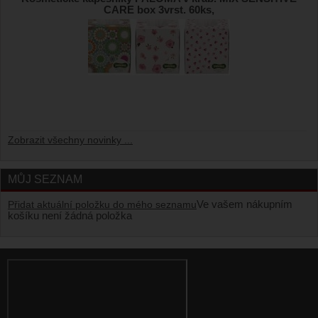
CARE box 3vrst. 60ks,
Zobrazit všechny novinky ...
MŮJ SEZNAM
Ve vašem nákupním
Přidat aktuální položku do mého seznamu
košíku není žádná položka