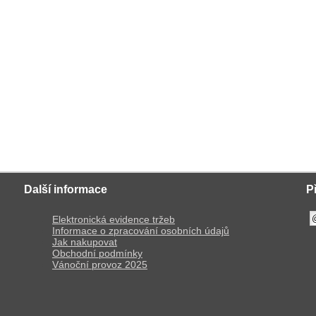
Další informace
P
Elektronická evidence tržeb
Informace o zpracování osobních údajů
Jak nakupovat
Obchodní podmínky
Vánoční provoz 2025