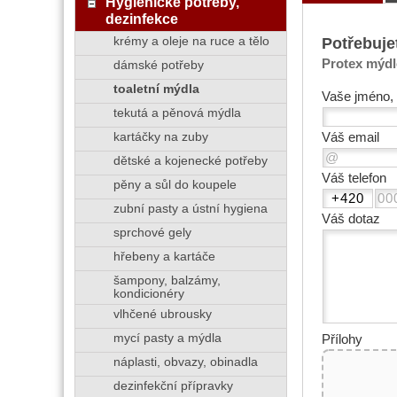
Hygienické potřeby,
dezinfekce
Potřebuje
krémy a oleje na ruce a tělo
Protex mýdlo
dámské potřeby
toaletní mýdla
Vaše jméno, 
tekutá a pěnová mýdla
Váš email
kartáčky na zuby
dětské a kojenecké potřeby
Váš telefon
pěny a sůl do koupele
zubní pasty a ústní hygiena
Váš dotaz
sprchové gely
hřebeny a kartáče
šampony, balzámy,
kondicionéry
vlhčené ubrousky
mycí pasty a mýdla
Přílohy
náplasti, obvazy, obinadla
dezinfekční přípravky