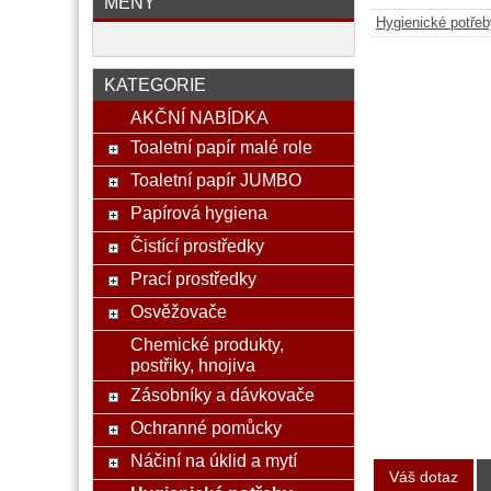
MĚNY
Hygienické potřeb
KATEGORIE
AKČNÍ NABÍDKA
Toaletní papír malé role
Toaletní papír JUMBO
Papírová hygiena
Čistící prostředky
Prací prostředky
Osvěžovače
Chemické produkty,
postřiky, hnojiva
Zásobníky a dávkovače
Ochranné pomůcky
Náčiní na úklid a mytí
Váš dotaz