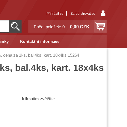
Přihlásit se
Zaregistrovat se
0,00 CZK
Počet položek: 0
ínky
Kontaktní informace
 cena za 1ks, bal.4ks, kart. 18x4ks 15264
s, bal.4ks, kart. 18x4ks
kliknutím zvětšíte