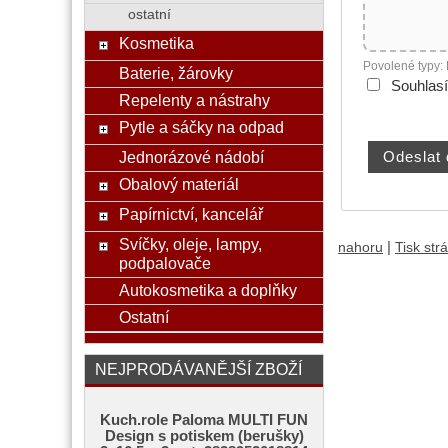
ostatní
Kosmetika
Povolené typy:
Baterie, žárovky
Souhlas
Repelenty a nástrahy
Pytle a sáčky na odpad
Jednorázové nádobí
Obalový materiál
Papírnictví, kancelář
Svíčky, oleje, lampy,
|
nahoru
Tisk str
podpalovače
Autokosmetika a doplňky
Ostatní
NEJPRODÁVANĚJŠÍ ZBOŽÍ
Kuch.role Paloma MULTI FUN
Design s potiskem (berušky)