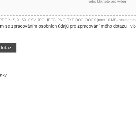
nebo klikněte pro výběr
 PDF, XLS, XLSX, CSV, JPG, JPEG, PNG, TXT, DOC, DOCX (max 10 MB / soubor, m
ím se zpracováním osobních údajů pro zpracování mého dotazu
Víc
ánky