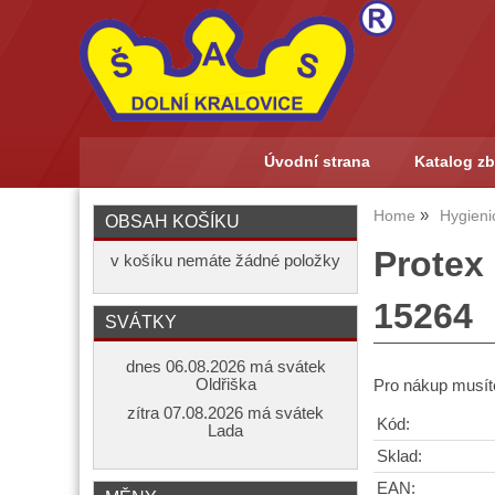
Úvodní strana
Katalog zb
Home
Hygieni
OBSAH KOŠÍKU
Protex 
v košíku nemáte žádné položky
15264
SVÁTKY
dnes 06.08.2026 má svátek
Oldřiška
Pro nákup musíte
zítra 07.08.2026 má svátek
Kód:
Lada
Sklad:
EAN: