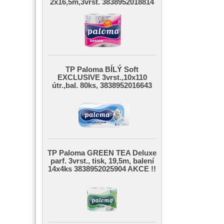
2x16,5m,3vrst. 3838952018814
TP Paloma BÍLÝ Soft
EXCLUSIVE 3vrst.,10x110
útr.,bal. 80ks, 3838952016643
TP Paloma GREEN TEA Deluxe
parf. 3vrst., tisk, 19,5m, balení
14x4ks 3838952025904 AKCE !!