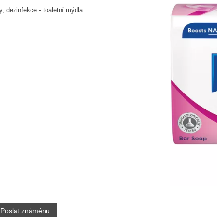
-
y, dezinfekce
toaletní mýdla
Poslat známénu