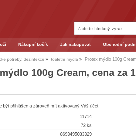
oží
Nákupní košík
Jak nakupovat
Obchodní podm
Protex mýdlo 100g Cream,
cké potřeby, dezinfekce
toaletní mýdla
mýdlo 100g Cream, cena za 1k
 být přihlášen a zároveň mít aktivovaný Váš účet.
11714
72 ks
8693495033329