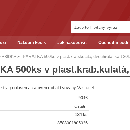
oží
Nákupní košík
Jak nakupovat
Obchodní podm
PÁRÁTKA 500ks v plast.krab.kulatá, dvouhrotá, kart 20
NABÍDKA
A 500ks v plast.krab.kulatá,
 být přihlášen a zároveň mít aktivovaný Váš účet.
9046
Ostatní
134 ks
8588001905026