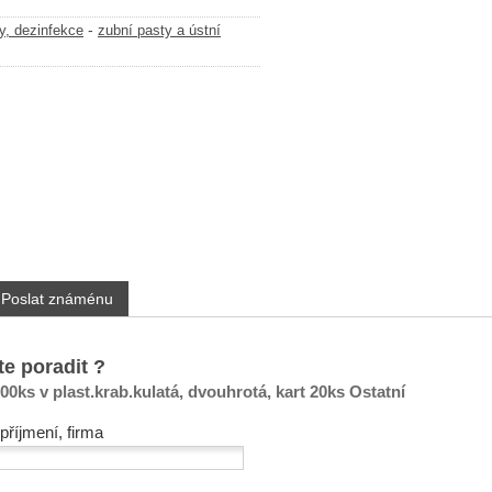
-
y, dezinfekce
zubní pasty a ústní
Poslat známénu
te poradit ?
ks v plast.krab.kulatá, dvouhrotá, kart 20ks Ostatní
příjmení, firma