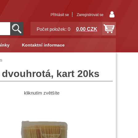
Přihlásit se
Zaregistrovat se
0,00 CZK
Počet položek: 0
ínky
Kontaktní informace
ks
 dvouhrotá, kart 20ks
kliknutím zvětšíte