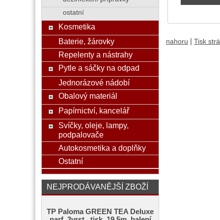
ostatní
Kosmetika
Baterie, žárovky
|
nahoru
Tisk str
Repelenty a nástrahy
Pytle a sáčky na odpad
Jednorázové nádobí
Obalový materiál
Papírnictví, kancelář
Svíčky, oleje, lampy,
podpalovače
Autokosmetika a doplňky
Ostatní
NEJPRODÁVANĚJŠÍ ZBOŽÍ
TP Paloma GREEN TEA Deluxe
parf. 3vrst., tisk, 19,5m, balení