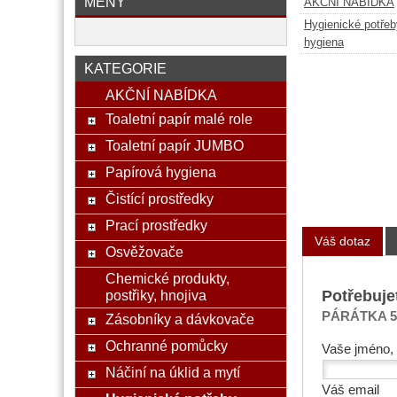
MĚNY
AKČNÍ NABÍDKA
Hygienické potřeb
hygiena
KATEGORIE
AKČNÍ NABÍDKA
Toaletní papír malé role
Toaletní papír JUMBO
Papírová hygiena
Čistící prostředky
Prací prostředky
Váš dotaz
Osvěžovače
Chemické produkty,
Potřebuje
postřiky, hnojiva
PÁRÁTKA 500
Zásobníky a dávkovače
Ochranné pomůcky
Vaše jméno, 
Náčiní na úklid a mytí
Váš email