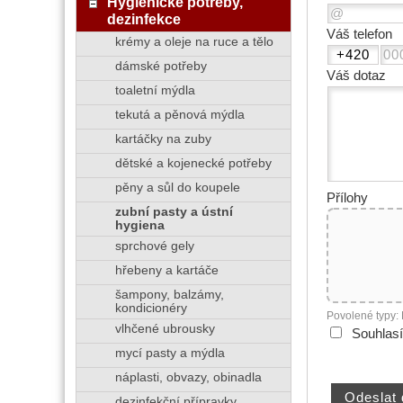
Hygienické potřeby,
dezinfekce
Váš telefon
krémy a oleje na ruce a tělo
dámské potřeby
Váš dotaz
toaletní mýdla
tekutá a pěnová mýdla
kartáčky na zuby
dětské a kojenecké potřeby
pěny a sůl do koupele
Přílohy
zubní pasty a ústní
hygiena
sprchové gely
hřebeny a kartáče
šampony, balzámy,
kondicionéry
Povolené typy:
vlhčené ubrousky
Souhlas
mycí pasty a mýdla
náplasti, obvazy, obinadla
dezinfekční přípravky