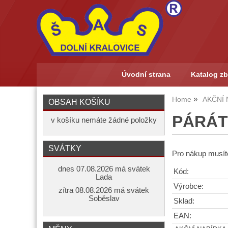
Úvodní strana
Katalog zb
Home
AKČNÍ 
OBSAH KOŠÍKU
PÁRÁTK
v košíku nemáte žádné položky
SVÁTKY
Pro nákup musíte
dnes 07.08.2026 má svátek
Kód:
Lada
Výrobce:
zítra 08.08.2026 má svátek
Soběslav
Sklad:
EAN: