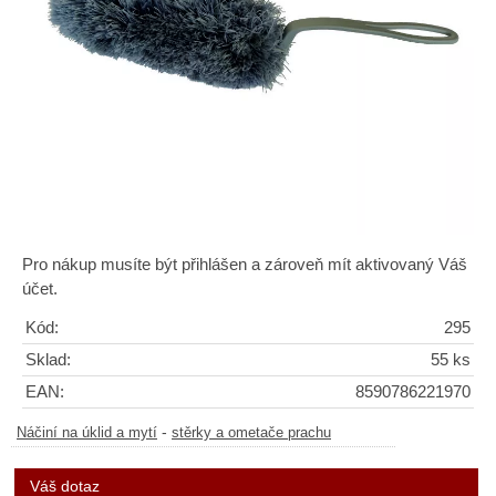
Pro nákup musíte být přihlášen a zároveň mít aktivovaný Váš
účet.
Kód:
295
Sklad:
55 ks
EAN:
8590786221970
-
Náčiní na úklid a mytí
stěrky a ometače prachu
Váš dotaz