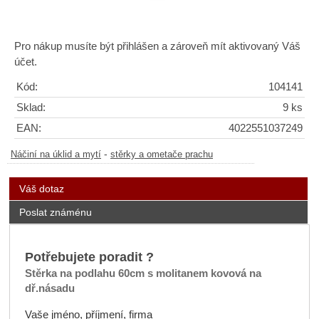
Pro nákup musíte být přihlášen a zároveň mít aktivovaný Váš
účet.
Kód:
104141
Sklad:
9 ks
EAN:
4022551037249
-
Náčiní na úklid a mytí
stěrky a ometače prachu
Váš dotaz
Poslat známénu
Potřebujete poradit ?
Stěrka na podlahu 60cm s molitanem kovová na
dř.násadu
Vaše jméno, příjmení, firma