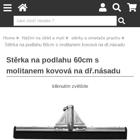
Home
Náčiní na úklid a mytí
stěrky a ometače prachu
Stěrka na podlahu 60cm s molitanem kovová na dř.násadu
Stěrka na podlahu 60cm s
molitanem kovová na dř.násadu
kliknutím zvětšíte