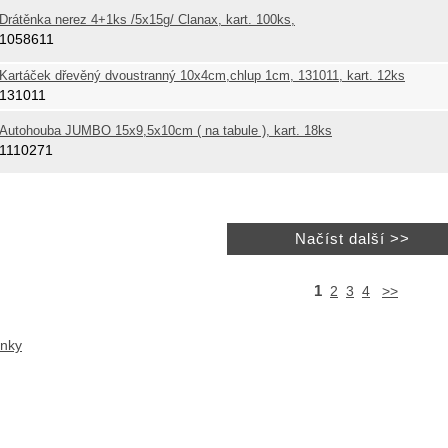
Drátěnka nerez 4+1ks /5x15g/ Clanax, kart. 100ks,
1058611
Kartáček dřevěný dvoustranný 10x4cm,chlup 1cm, 131011, kart. 12ks
131011
Autohouba JUMBO 15x9,5x10cm ( na tabule ), kart. 18ks
1110271
1
2
3
4
>>
ánky