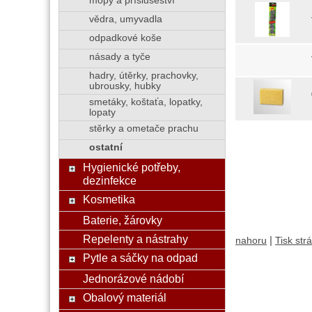
mopy a příslušeství
vědra, umyvadla
odpadkové koše
násady a tyče
hadry, útěrky, prachovky,
ubrousky, hubky
smetáky, koštaťa, lopatky,
lopaty
stěrky a ometače prachu
ostatní
Hygienické potřeby,
dezinfekce
Kosmetika
Baterie, žárovky
Repelenty a nástrahy
|
nahoru
Tisk str
Pytle a sáčky na odpad
Jednorázové nádobí
Obalový materiál