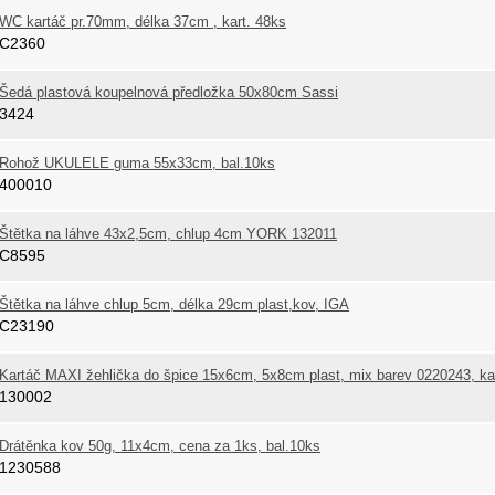
WC kartáč pr.70mm, délka 37cm , kart. 48ks
C2360
Šedá plastová koupelnová předložka 50x80cm Sassi
3424
Rohož UKULELE guma 55x33cm, bal.10ks
400010
Štětka na láhve 43x2,5cm, chlup 4cm YORK 132011
C8595
Štětka na láhve chlup 5cm, délka 29cm plast,kov, IGA
C23190
Kartáč MAXI žehlička do špice 15x6cm, 5x8cm plast, mix barev 0220243, ka
130002
Drátěnka kov 50g, 11x4cm, cena za 1ks, bal.10ks
1230588