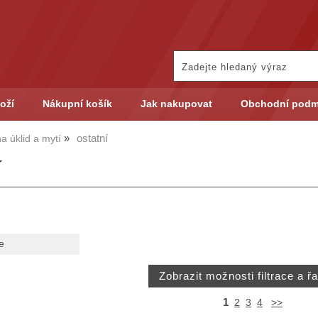
oží
Nákupní košík
Jak nakupovat
Obchodní podm
ostatní
a úklid a mytí
í
e
1
2
3
4
>>