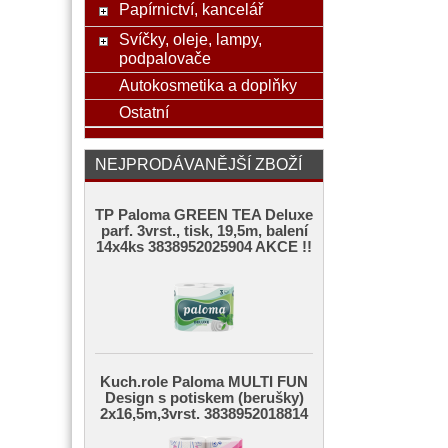
Papírnictví, kancelář
Svíčky, oleje, lampy,
podpalovače
Autokosmetika a doplňky
Ostatní
NEJPRODÁVANĚJŠÍ ZBOŽÍ
TP Paloma GREEN TEA Deluxe
parf. 3vrst., tisk, 19,5m, balení
14x4ks 3838952025904 AKCE !!
Kuch.role Paloma MULTI FUN
Design s potiskem (berušky)
2x16,5m,3vrst. 3838952018814