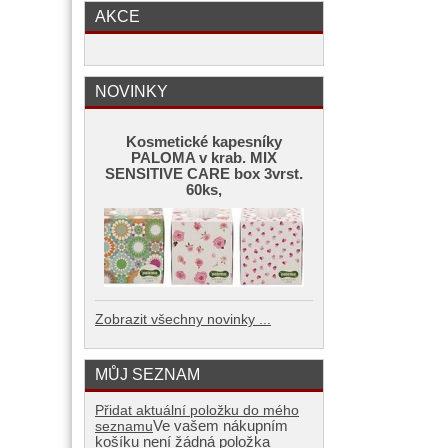
AKCE
NOVINKY
Kosmetické kapesníky
PALOMA v krab. MIX
SENSITIVE CARE box 3vrst.
60ks,
Zobrazit všechny novinky ...
MŮJ SEZNAM
Přidat aktuální položku do mého
Ve vašem nákupním
seznamu
košíku není žádná položka