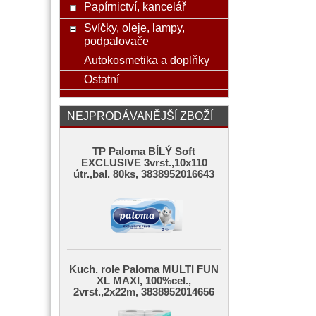
Papírnictví, kancelář
Svíčky, oleje, lampy,
podpalovače
Autokosmetika a doplňky
Ostatní
NEJPRODÁVANĚJŠÍ ZBOŽÍ
TP Paloma BÍLÝ Soft
EXCLUSIVE 3vrst.,10x110
útr.,bal. 80ks, 3838952016643
Kuch. role Paloma MULTI FUN
XL MAXI, 100%cel.,
2vrst.,2x22m, 3838952014656