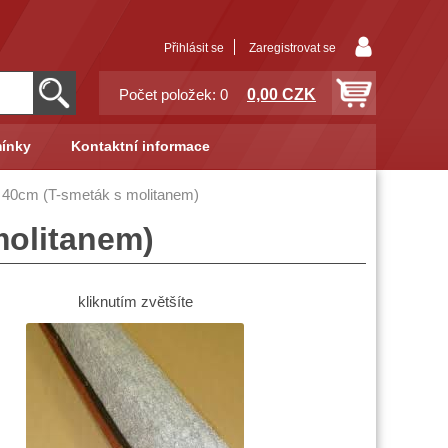
Přihlásit se
Zaregistrovat se
0,00 CZK
Počet položek: 0
ínky
Kontaktní informace
a 40cm (T-smeták s molitanem)
molitanem)
kliknutím zvětšíte