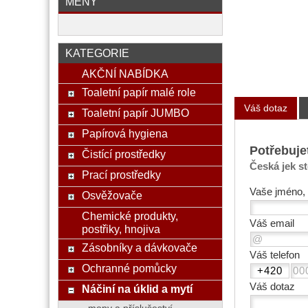
MĚNY
KATEGORIE
AKČNÍ NABÍDKA
Toaletní papír malé role
Váš dotaz
Toaletní papír JUMBO
Papírová hygiena
Potřebuje
Čistící prostředky
Česká jek s
Prací prostředky
Vaše jméno, 
Osvěžovače
Chemické produkty,
Váš email
postřiky, hnojiva
Zásobníky a dávkovače
Váš telefon
Ochranné pomůcky
Váš dotaz
Náčiní na úklid a mytí