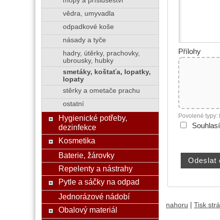
mopy a příslušeství
vědra, umyvadla
odpadkové koše
násady a tyče
Přílohy
hadry, útěrky, prachovky,
ubrousky, hubky
smetáky, koštaťa, lopatky,
lopaty
stěrky a ometače prachu
ostatní
Povolené typy:
Hygienické potřeby,
Souhlas
dezinfekce
Kosmetika
Baterie, žárovky
Repelenty a nástrahy
Pytle a sáčky na odpad
Jednorázové nádobí
|
nahoru
Tisk str
Obalový materiál