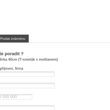
Poslat známénu
te poradit ?
těrka 40cm (T-smeták s molitanem)
příjmení, firma