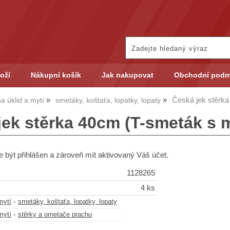
oží
Nákupní košík
Jak nakupovat
Obchodní podm
Česká jek stěrk
a úklid a mytí
smetáky, koštaťa, lopatky, lopaty
jek stěrka 40cm (T-smeták s 
 být přihlášen a zároveň mít aktivovaný Váš účet.
1128265
4 ks
-
mytí
smetáky, koštaťa, lopatky, lopaty
-
mytí
stěrky a ometače prachu