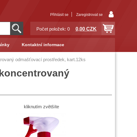
Přihlásit se
Zaregistrovat se
0,00 CZK
Počet položek: 0
ínky
Kontaktní informace
trovaný odmašťovací prostředek, kart.12ks
 koncentrovaný
kliknutím zvětšíte