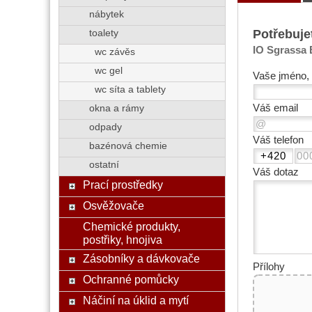
nábytek
Potřebuje
toalety
IO Sgrassa 
wc závěs
wc gel
Vaše jméno, 
wc síta a tablety
Váš email
okna a rámy
odpady
Váš telefon
bazénová chemie
ostatní
Váš dotaz
Prací prostředky
Osvěžovače
Chemické produkty,
postřiky, hnojiva
Zásobníky a dávkovače
Přílohy
Ochranné pomůcky
Náčiní na úklid a mytí