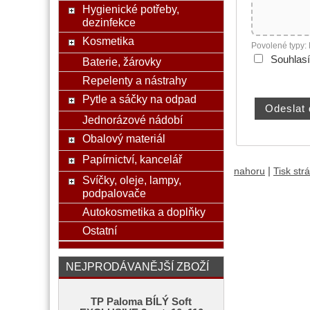
Hygienické potřeby,
dezinfekce
Kosmetika
Povolené typy:
Souhlas
Baterie, žárovky
Repelenty a nástrahy
Pytle a sáčky na odpad
Jednorázové nádobí
Obalový materiál
Papírnictví, kancelář
|
nahoru
Tisk str
Svíčky, oleje, lampy,
podpalovače
Autokosmetika a doplňky
Ostatní
NEJPRODÁVANĚJŠÍ ZBOŽÍ
TP Paloma BÍLÝ Soft