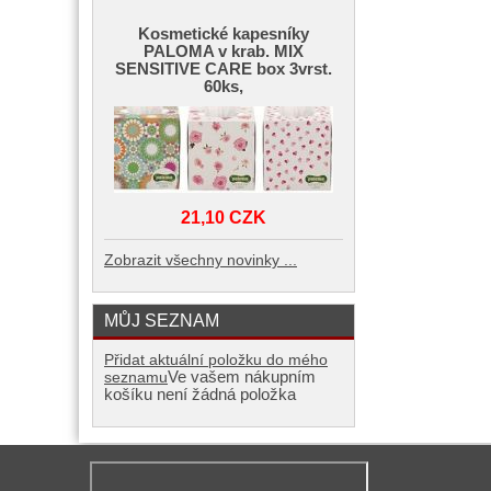
Kosmetické kapesníky
PALOMA v krab. MIX
SENSITIVE CARE box 3vrst.
60ks,
21,10 CZK
Zobrazit všechny novinky ...
MŮJ SEZNAM
Přidat aktuální položku do mého
Ve vašem nákupním
seznamu
košíku není žádná položka