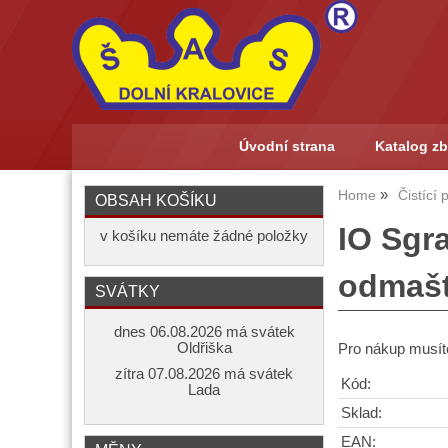
Úvodní strana
Katalog zb
Home
Čistící
OBSAH KOŠÍKU
IO Sgr
v košíku nemáte žádné položky
odmašť
SVÁTKY
dnes 06.08.2026 má svátek
Oldřiška
Pro nákup musíte
zítra 07.08.2026 má svátek
Kód:
Lada
Sklad:
EAN: