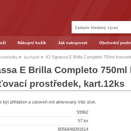
oží
Nákupní košík
Jak nakupovat
Obchodní podm
IO Sgrassa E Brilla Completo 750ml koncen
 prostředky
kuchyně
assa E Brilla Completo 750ml
ovací prostředek, kart.12ks
 být přihlášen a zároveň mít aktivovaný Váš účet.
59962
57 ks
8056646091614