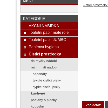
MĚNY
Čistící prostředk
KATEGORIE
AKČNÍ NABÍDKA
Toaletní papír malé role
Toaletní papír JUMBO
Papírová hygiena
Čistící prostředky
do myčky nádobí
ruční mytí nádobí
saponáty
tekuté čistící písky
sypké čistící písky
kuchyně
podlahy a plochy
Váš dotaz
koupelny