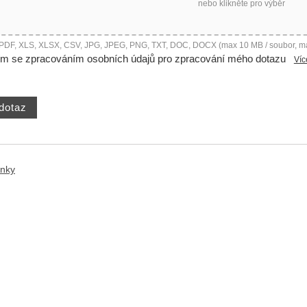
nebo klikněte pro výběr
 PDF, XLS, XLSX, CSV, JPG, JPEG, PNG, TXT, DOC, DOCX (max 10 MB / soubor, m
ím se zpracováním osobních údajů pro zpracování mého dotazu
Víc
ánky