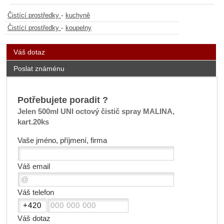
-
Čistící prostředky
kuchyně
-
Čistící prostředky
koupelny
Váš dotaz
Poslat známénu
Potřebujete poradit ?
Jelen 500ml UNI octový čistič spray MALINA,
kart.20ks
Vaše jméno, příjmení, firma
Váš email
Váš telefon
Váš dotaz