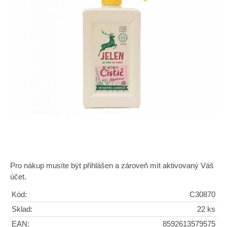
Pro nákup musíte být přihlášen a zároveň mít aktivovaný Váš
účet.
Kód:
C30870
Sklad:
22 ks
EAN:
8592613579575