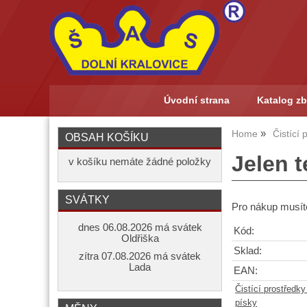
Úvodní strana
Katalog zb
Home
Čistící
OBSAH KOŠÍKU
Jelen t
v košíku nemáte žádné položky
SVÁTKY
Pro nákup musíte
dnes 06.08.2026 má svátek
Kód:
Oldřiška
Sklad:
zítra 07.08.2026 má svátek
Lada
EAN:
Čistící prostředk
písky