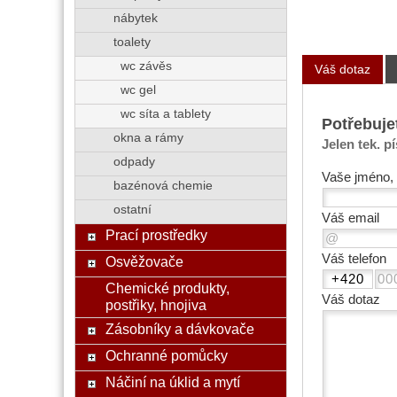
nábytek
toalety
wc závěs
Váš dotaz
wc gel
wc síta a tablety
Potřebuje
okna a rámy
Jelen tek. p
odpady
Vaše jméno, 
bazénová chemie
ostatní
Váš email
Prací prostředky
Váš telefon
Osvěžovače
Chemické produkty,
Váš dotaz
postřiky, hnojiva
Zásobníky a dávkovače
Ochranné pomůcky
Náčiní na úklid a mytí