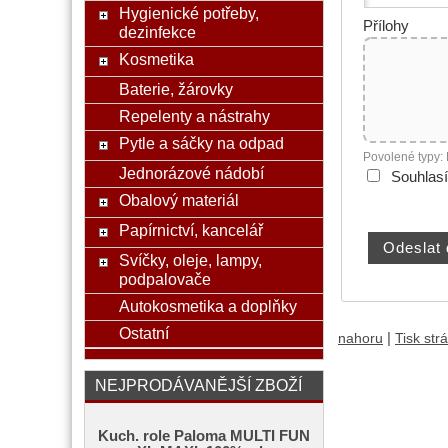
Hygienické potřeby,
Přílohy
dezinfekce
Kosmetika
Baterie, žárovky
Repelenty a nástrahy
Pytle a sáčky na odpad
Povolené typy:
Jednorázové nádobí
Souhlas
Obalový materiál
Papírnictví, kancelář
Svíčky, oleje, lampy,
podpalovače
Autokosmetika a doplňky
Ostatní
|
nahoru
Tisk str
NEJPRODÁVANĚJŠÍ ZBOŽÍ
Kuch. role Paloma MULTI FUN