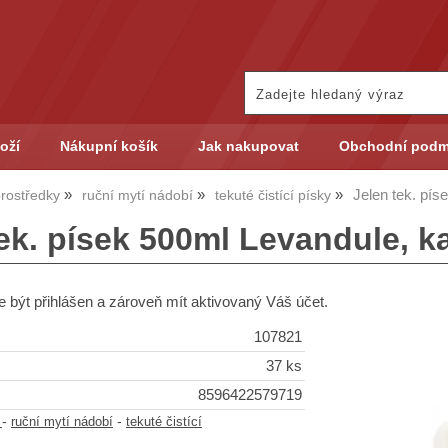
oží
Nákupní košík
Jak nakupovat
Obchodní podm
Jelen tek. pís
 prostředky
ruční mytí nádobí
tekuté čistící písky
ek. písek 500ml Levandule, ka
 být přihlášen a zároveň mít aktivovaný Váš účet.
107821
37 ks
8596422579719
-
-
y
ruční mytí nádobí
tekuté čistící