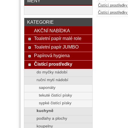
MĚNY
Čistící prostředk
Čistící prostředk
KATEGORIE
AKČNÍ NABÍDKA
Toaletní papír malé role
Toaletní papír JUMBO
Papírová hygiena
Čistící prostředky
do myčky nádobí
ruční mytí nádobí
saponáty
tekuté čistící písky
sypké čistící písky
kuchyně
podlahy a plochy
koupelny