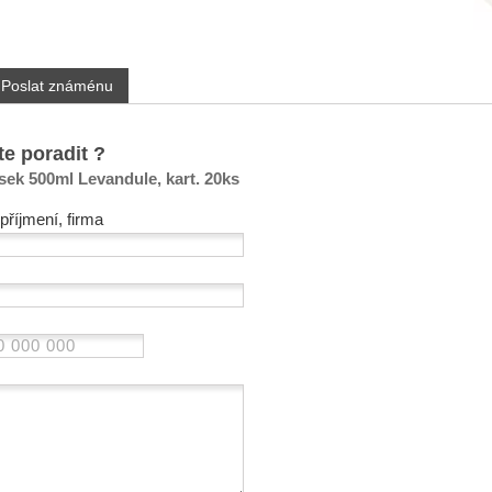
Poslat známénu
te poradit ?
ísek 500ml Levandule, kart. 20ks
příjmení, firma