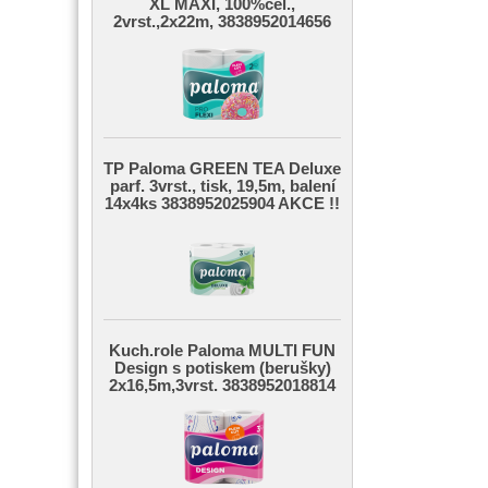
XL MAXI, 100%cel.,
2vrst.,2x22m, 3838952014656
TP Paloma GREEN TEA Deluxe
parf. 3vrst., tisk, 19,5m, balení
14x4ks 3838952025904 AKCE !!
Kuch.role Paloma MULTI FUN
Design s potiskem (berušky)
2x16,5m,3vrst. 3838952018814