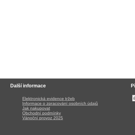
Další informace
P
Elektronická evidence tržeb
Informace o zpracování osobních údajů
Jak nakupovat
Obchodní podmínky
Vánoční provoz 2025