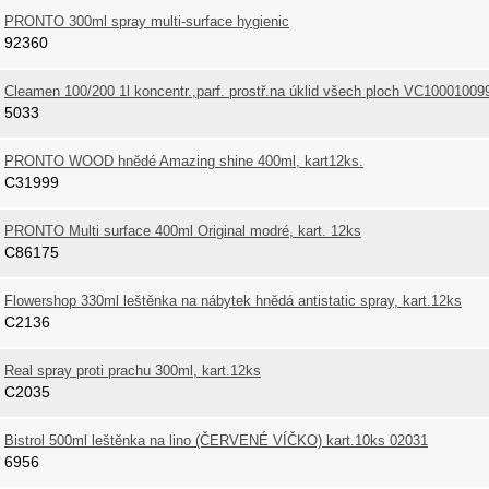
PRONTO 300ml spray multi-surface hygienic
92360
Cleamen 100/200 1l koncentr.,parf. prostř.na úklid všech ploch VC10001009
5033
PRONTO WOOD hnědé Amazing shine 400ml, kart12ks.
C31999
PRONTO Multi surface 400ml Original modré, kart. 12ks
C86175
Flowershop 330ml leštěnka na nábytek hnědá antistatic spray, kart.12ks
C2136
Real spray proti prachu 300ml, kart.12ks
C2035
Bistrol 500ml leštěnka na lino (ČERVENÉ VÍČKO) kart.10ks 02031
6956