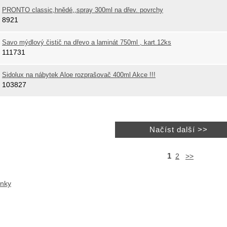
PRONTO classic,hnědé,,spray 300ml na dřev. povrchy
8921
Savo mýdlový čistič na dřevo a laminát 750ml , kart.12ks
111731
Sidolux na nábytek Aloe rozprašovač 400ml Akce !!!
103827
1
2
>>
ánky