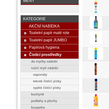
MĚNY
KATEGORIE
AKČNÍ NABÍDKA
Toaletní papír malé role
Toaletní papír JUMBO
Papírová hygiena
Čistící prostředky
do myčky nádobí
ruční mytí nádobí
saponáty
tekuté čistící písky
sypké čistící písky
kuchyně
podlahy a plochy
koupelny