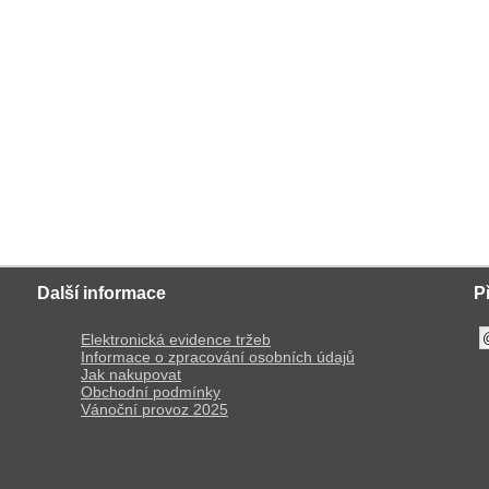
Další informace
P
Elektronická evidence tržeb
Informace o zpracování osobních údajů
Jak nakupovat
Obchodní podmínky
Vánoční provoz 2025