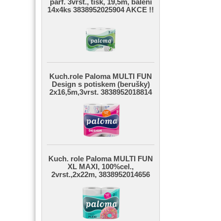
parf. 3vrst., tisk, 19,5m, balení
14x4ks 3838952025904 AKCE !!
Kuch.role Paloma MULTI FUN
Design s potiskem (berušky)
2x16,5m,3vrst. 3838952018814
Kuch. role Paloma MULTI FUN
XL MAXI, 100%cel.,
2vrst.,2x22m, 3838952014656