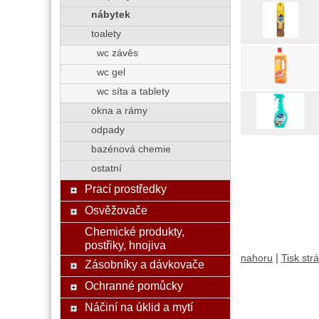
nábytek
toalety
wc závěs
wc gel
wc síta a tablety
okna a rámy
odpady
bazénová chemie
ostatní
Prací prostředky
Osvěžovače
Chemické produkty,
postřiky, hnojiva
|
nahoru
Tisk str
Zásobníky a dávkovače
Ochranné pomůcky
Náčiní na úklid a mytí