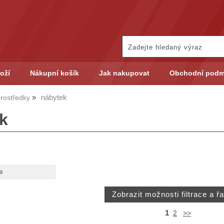
oží
Nákupní košík
Jak nakupovat
Obchodní podm
nábytek
 prostředky
k
e
1
2
>>