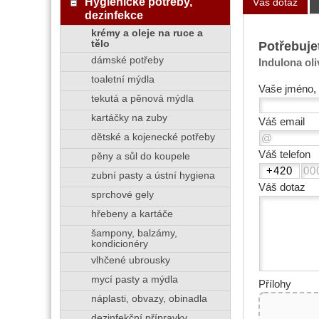
Hygienické potřeby,
Váš dotaz
dezinfekce
krémy a oleje na ruce a
Potřebuje
tělo
dámské potřeby
Indulona oli
toaletní mýdla
Vaše jméno, 
tekutá a pěnová mýdla
kartáčky na zuby
Váš email
dětské a kojenecké potřeby
Váš telefon
pěny a sůl do koupele
zubní pasty a ústní hygiena
Váš dotaz
sprchové gely
hřebeny a kartáče
šampony, balzámy,
kondicionéry
vlhčené ubrousky
mycí pasty a mýdla
Přílohy
náplasti, obvazy, obinadla
dezinfekční přípravky