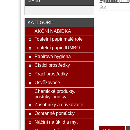
MĚNY
Hygienické potřeb
tělo
KATEGORIE
AKČNÍ NABÍDKA
Toaletní papír malé role
Toaletní papír JUMBO
Papírová hygiena
Čistící prostředky
Prací prostředky
Osvěžovače
Chemické produkty,
postřiky, hnojiva
Zásobníky a dávkovače
Ochranné pomůcky
Náčiní na úklid a mytí