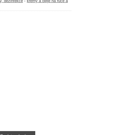
-
y, dezinfekce
krémy a oleje na ruce a