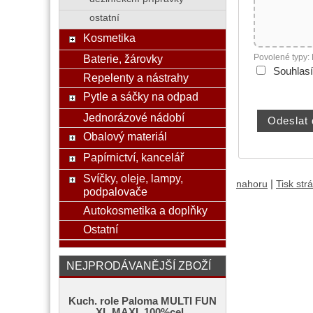
ostatní
Kosmetika
Povolené typy:
Baterie, žárovky
Souhlas
Repelenty a nástrahy
Pytle a sáčky na odpad
Jednorázové nádobí
Obalový materiál
Papírnictví, kancelář
Svíčky, oleje, lampy,
|
nahoru
Tisk str
podpalovače
Autokosmetika a doplňky
Ostatní
NEJPRODÁVANĚJŠÍ ZBOŽÍ
Kuch. role Paloma MULTI FUN
XL MAXI, 100%cel.,