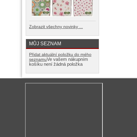
Zobrazit všechny novinky ...
MŮJ SEZNAM
Přidat aktuální položku do mého
Ve vašem nákupním
seznamu
košíku není žádná položka