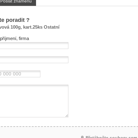
Poslat známénu
te poradit ?
vová 100g, kart.25ks Ostatní
příjmení, firma
📎 Přetáhněte soubory sem