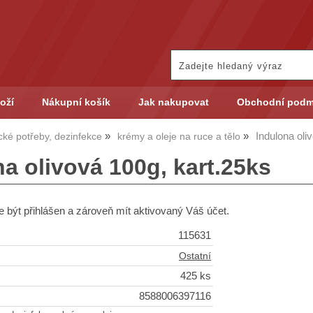
oží
Nákupní košík
Jak nakupovat
Obchodní podm
Indulona oli
cké potřeby, dezinfekce
krémy a oleje na ruce a tělo
a olivová 100g, kart.25ks
 být přihlášen a zároveň mít aktivovaný Váš účet.
115631
Ostatní
425 ks
8588006397116