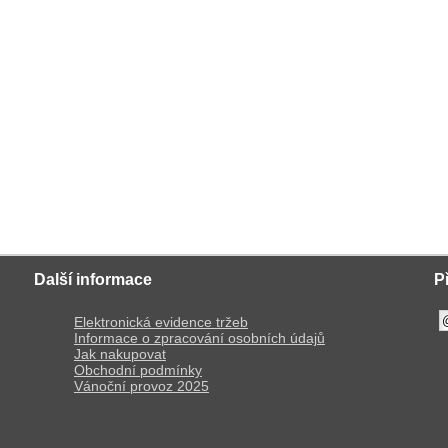
Další informace
P
Elektronická evidence tržeb
Informace o zpracování osobních údajů
Jak nakupovat
Obchodní podmínky
Vánoční provoz 2025