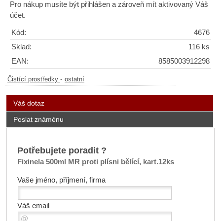
Pro nákup musíte být přihlášen a zároveň mít aktivovaný Váš
účet.
Kód:
4676
Sklad:
116 ks
EAN:
8585003912298
-
Čistící prostředky
ostatní
Váš dotaz
Poslat známénu
Potřebujete poradit ?
Fixinela 500ml MR proti plísni bělící, kart.12ks
Vaše jméno, příjmení, firma
Váš email