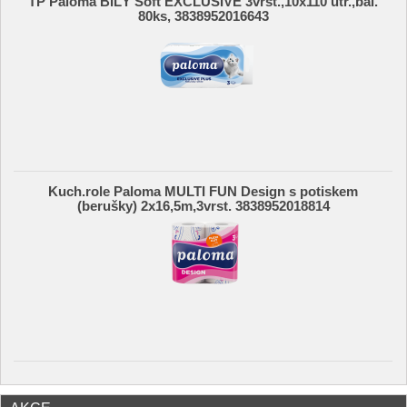
TP Paloma BÍLÝ Soft EXCLUSIVE 3vrst.,10x110 útr.,bal.
80ks, 3838952016643
Kuch.role Paloma MULTI FUN Design s potiskem
(berušky) 2x16,5m,3vrst. 3838952018814