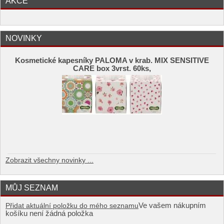
AKCE
NOVINKY
Kosmetické kapesníky PALOMA v krab. MIX SENSITIVE
CARE box 3vrst. 60ks,
Zobrazit všechny novinky ...
MŮJ SEZNAM
Ve vašem nákupním
Přidat aktuální položku do mého seznamu
košíku není žádná položka