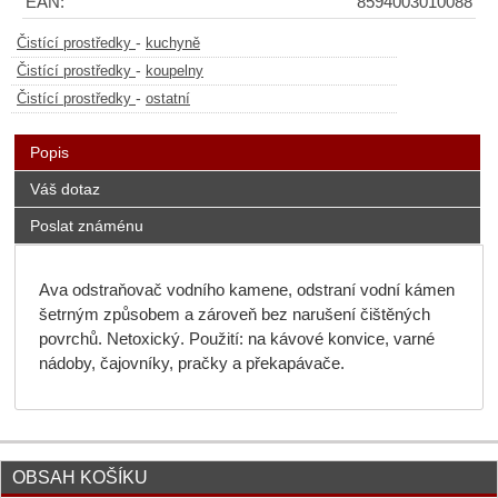
EAN:
8594003010088
-
Čistící prostředky
kuchyně
-
Čistící prostředky
koupelny
-
Čistící prostředky
ostatní
Popis
Váš dotaz
Poslat známénu
Ava odstraňovač vodního kamene, odstraní vodní kámen
šetrným způsobem a zároveň bez narušení čištěných
povrchů. Netoxický. Použití: na kávové konvice, varné
nádoby, čajovníky, pračky a překapávače.
OBSAH KOŠÍKU