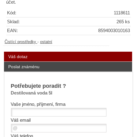
účet.
Kód:
1118611
Sklad:
265 ks
EAN:
8594003010163
-
Čistící prostředky
ostatní
Váš dotaz
Poslat známénu
Potřebujete poradit ?
Destilovaná voda 5l
Vaše jméno, příjmení, firma
Váš email
Váš telefon