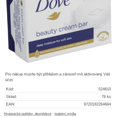
Pro nákup musíte být přihlášen a zároveň mít aktivovaný Váš
účet.
Kód:
524610
Sklad:
76 ks
EAN:
8720182264664
-
Hygienické potřeby, dezinfekce
toaletní mýdla