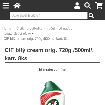
Home
Čistící prostředky
ruční mytí nádobí
tekuté čistící písky
CIF bílý cream orig. 720g /500ml/, kart. 8ks
CIF bílý cream orig. 720g /500ml/,
kart. 8ks
kliknutím zvětšíte