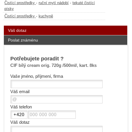
-
-
Čistící prostředky
ruční mytí nádobí
tekuté čistící
písky
-
Čistící prostředky
kuchyně
Váš dotaz
Poslat známénu
Potřebujete poradit ?
CIF bílý cream orig. 720g /500ml/, kart. 8ks
Vaše jméno, příjmení, firma
Váš email
Váš telefon
Váš dotaz