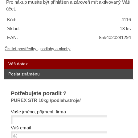
Pro nákup musíte být přihlášen a zároveň mít aktivovaný Váš
účet.
Kód:
4116
Sklad:
13 ks
EAN:
8594020281294
-
Čistící prostředky
podlahy a plochy
Váš dotaz
Poslat známénu
Potřebujete poradit ?
PUREX STR 10kg /podlah.stroje/
Vaše jméno, příjmení, firma
Váš email