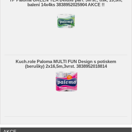
TP Paloma GREEN TEA Deluxe parf. 3vrst., tisk, 19,5m,
balení 14x4ks 3838952025904 AKCE !!
Kuch.role Paloma MULTI FUN Design s potiskem
(berušky) 2x16,5m,3vrst. 3838952018814
AKCE