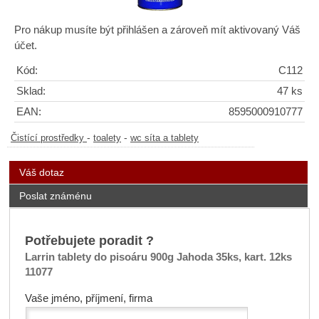
Pro nákup musíte být přihlášen a zároveň mít aktivovaný Váš
účet.
Kód:
C112
Sklad:
47 ks
EAN:
8595000910777
-
-
Čistící prostředky
toalety
wc síta a tablety
Váš dotaz
Poslat známénu
Potřebujete poradit ?
Larrin tablety do pisoáru 900g Jahoda 35ks, kart. 12ks
11077
Vaše jméno, příjmení, firma