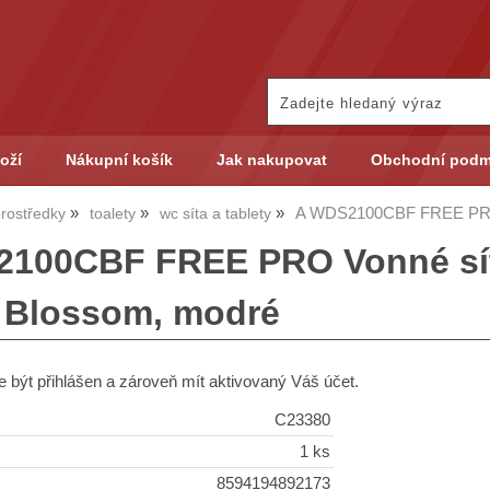
oží
Nákupní košík
Jak nakupovat
Obchodní podm
A WDS2100CBF FREE PRO V
 prostředky
toalety
wc síta a tablety
100CBF FREE PRO Vonné sít
 Blossom, modré
 být přihlášen a zároveň mít aktivovaný Váš účet.
C23380
1 ks
8594194892173