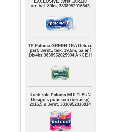
EXCLUSIVE 3vrst.,10x110
útr.,bal. 80ks, 3838952016643
TP Paloma GREEN TEA Deluxe
parf. 3vrst., tisk, 19,5m, balení
14x4ks 3838952025904 AKCE !!
Kuch.role Paloma MULTI FUN
Design s potiskem (berušky)
2x16,5m,3vrst. 3838952018814