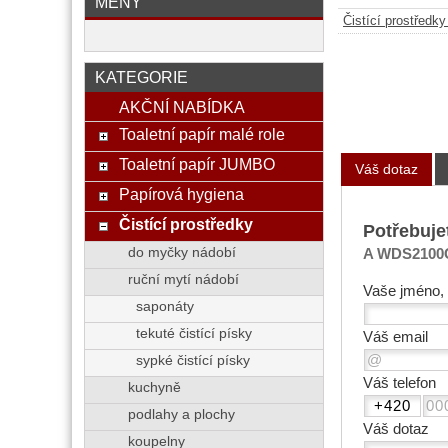
MĚNY
Čistící prostředk
KATEGORIE
AKČNÍ NABÍDKA
Toaletní papír malé role
Toaletní papír JUMBO
Váš dotaz
Papírová hygiena
Čistící prostředky
Potřebuje
do myčky nádobí
A WDS2100C
ruční mytí nádobí
Vaše jméno, 
saponáty
tekuté čistící písky
Váš email
sypké čistící písky
Váš telefon
kuchyně
podlahy a plochy
Váš dotaz
koupelny