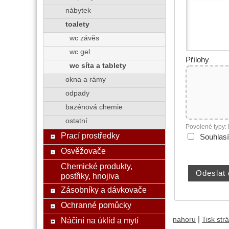
nábytek
toalety
wc závěs
wc gel
Přílohy
wc síta a tablety
okna a rámy
odpady
bazénová chemie
ostatní
Povolené typy:
Prací prostředky
Souhlas
Osvěžovače
Chemické produkty,
postřiky, hnojiva
Zásobníky a dávkovače
Ochranné pomůcky
|
nahoru
Tisk str
Náčiní na úklid a mytí