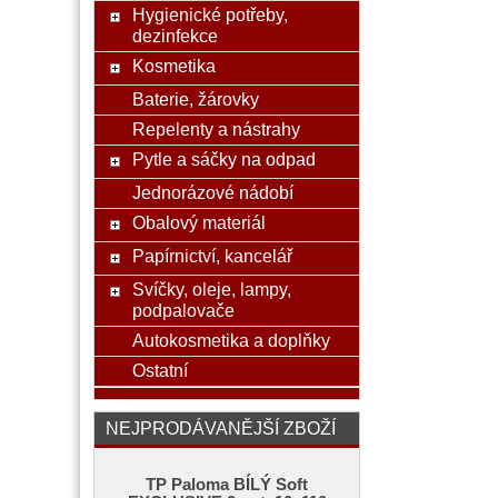
Hygienické potřeby,
dezinfekce
Kosmetika
Baterie, žárovky
Repelenty a nástrahy
Pytle a sáčky na odpad
Jednorázové nádobí
Obalový materiál
Papírnictví, kancelář
Svíčky, oleje, lampy,
podpalovače
Autokosmetika a doplňky
Ostatní
NEJPRODÁVANĚJŠÍ ZBOŽÍ
TP Paloma BÍLÝ Soft