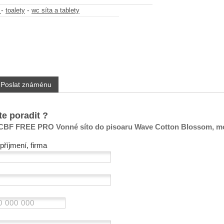
-
-
y
toalety
wc síta a tablety
Poslat známénu
te poradit ?
BF FREE PRO Vonné síto do pisoaru Wave Cotton Blossom, m
příjmení, firma