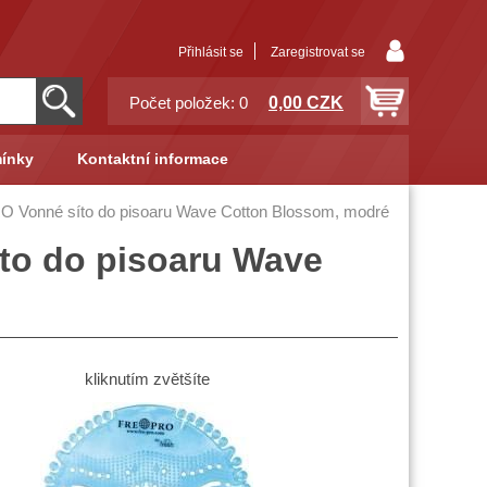
Přihlásit se
Zaregistrovat se
0,00 CZK
Počet položek: 0
ínky
Kontaktní informace
onné síto do pisoaru Wave Cotton Blossom, modré
o do pisoaru Wave
kliknutím zvětšíte