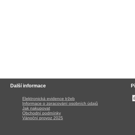
Další informace
P
Elektronická evidence tržeb
Informace o zpracování osobních údajů
Jak nakupovat
Obchodní podmínky
Vánoční provoz 2025