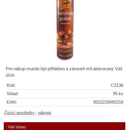
Pro nákup musíte být přihlášen a zároveň mít aktivovaný Váš
účet.
Kód:
C2136
Sklad:
95 ks
EAN:
5012233065218
-
Čistící prostředky
nábytek
Váš dotaz