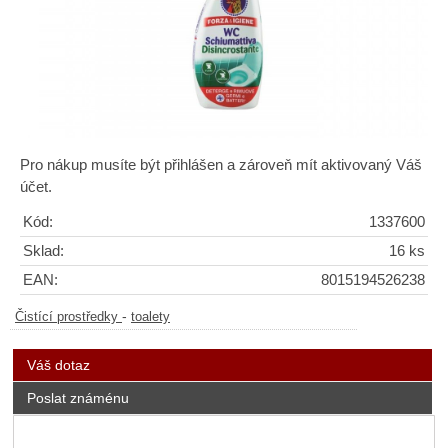
Pro nákup musíte být přihlášen a zároveň mít aktivovaný Váš
účet.
Kód:
1337600
Sklad:
16 ks
EAN:
8015194526238
-
Čistící prostředky
toalety
Váš dotaz
Poslat známénu