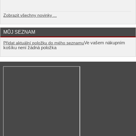
Zobrazit všechny novinky ...
MŮJ SEZNAM
Ve vašem nákupním
Přidat aktuální položku do mého seznamu
košíku není žádná položka