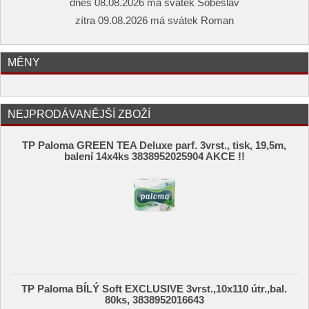
dnes 08.08.2026 má svátek Soběslav
zítra 09.08.2026 má svátek Roman
MĚNY
NEJPRODÁVANĚJŠÍ ZBOŽÍ
TP Paloma GREEN TEA Deluxe parf. 3vrst., tisk, 19,5m,
balení 14x4ks 3838952025904 AKCE !!
TP Paloma BÍLÝ Soft EXCLUSIVE 3vrst.,10x110 útr.,bal.
80ks, 3838952016643