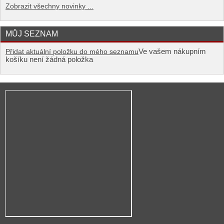
Zobrazit všechny novinky ...
MŮJ SEZNAM
Ve vašem nákupním
Přidat aktuální položku do mého seznamu
košíku není žádná položka