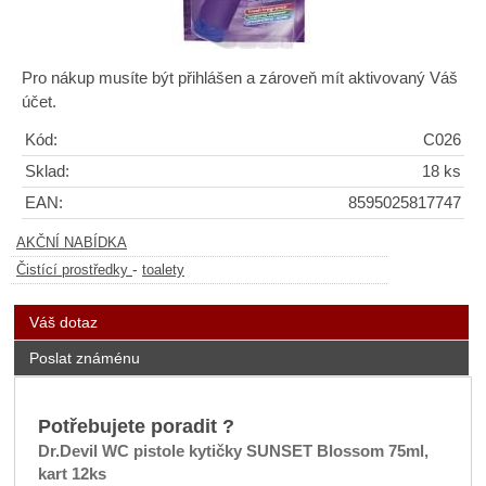
Pro nákup musíte být přihlášen a zároveň mít aktivovaný Váš
účet.
Kód:
C026
Sklad:
18 ks
EAN:
8595025817747
AKČNÍ NABÍDKA
-
Čistící prostředky
toalety
Váš dotaz
Poslat známénu
Potřebujete poradit ?
Dr.Devil WC pistole kytičky SUNSET Blossom 75ml,
kart 12ks