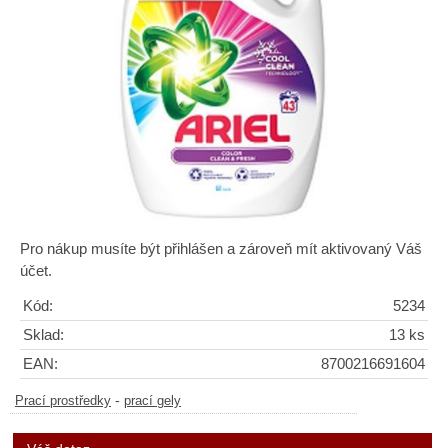
Pro nákup musíte být přihlášen a zároveň mít aktivovaný Váš
účet.
Kód:
5234
Sklad:
13 ks
EAN:
8700216691604
-
Prací prostředky
prací gely