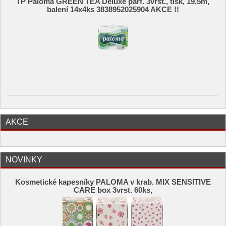
TP Paloma GREEN TEA Deluxe parf. 3vrst., tisk, 19,5m,
balení 14x4ks 3838952025904 AKCE !!
AKCE
NOVINKY
Kosmetické kapesníky PALOMA v krab. MIX SENSITIVE
CARE box 3vrst. 60ks,