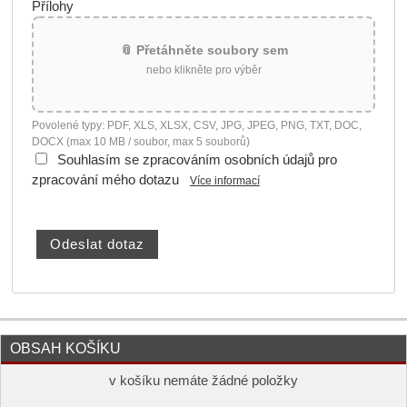
Přílohy
📎 Přetáhněte soubory sem
nebo klikněte pro výběr
Povolené typy: PDF, XLS, XLSX, CSV, JPG, JPEG, PNG, TXT, DOC,
DOCX (max 10 MB / soubor, max 5 souborů)
Souhlasím se zpracováním osobních údajů pro
zpracování mého dotazu
Více informací
OBSAH KOŠÍKU
v košíku nemáte žádné položky