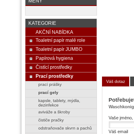
MĚNY
KATEGORIE
AKČNÍ NABÍDKA
Toaletní papír malé role
Toaletní papír JUMBO
Papírová hygiena
Čistící prostředky
Prací prostředky
Váš dotaz
prací prášky
prací gely
Potřebuje
kapsle, tablety, mýdla,
dezinfekce
Waschkonig 
aviváže a škroby
Vaše jméno, 
čističe pračky
odstraňovače skvrn a pachů
Váš email