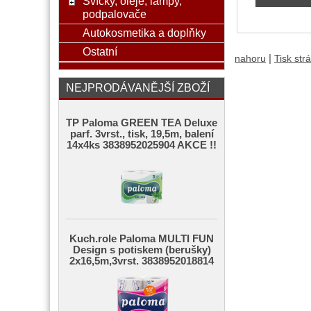
Svíčky, oleje, lampy,
podpalovače
Autokosmetika a doplňky
Ostatní
|
nahoru
Tisk str
NEJPRODÁVANĚJŠÍ ZBOŽÍ
TP Paloma GREEN TEA Deluxe
parf. 3vrst., tisk, 19,5m, balení
14x4ks 3838952025904 AKCE !!
Kuch.role Paloma MULTI FUN
Design s potiskem (berušky)
2x16,5m,3vrst. 3838952018814