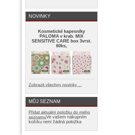
NOVINKY
Kosmetické kapesníky
PALOMA v krab. MIX
SENSITIVE CARE box 3vrst.
60ks,
Zobrazit všechny novinky ...
MŮJ SEZNAM
Přidat aktuální položku do mého
Ve vašem nákupním
seznamu
košíku není žádná položka