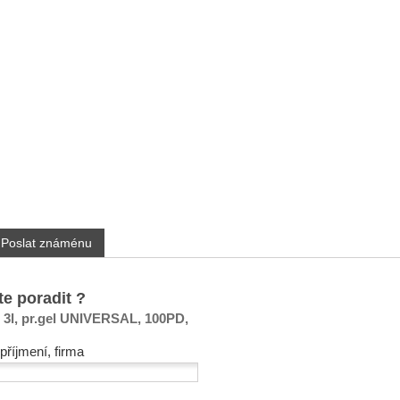
Poslat známénu
te poradit ?
3l, pr.gel UNIVERSAL, 100PD,
příjmení, firma