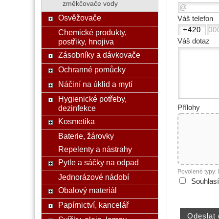
změkčovače vody
Osvěžovače
Váš telefon
Chemické produkty,
postřiky, hnojiva
Váš dotaz
Zásobníky a dávkovače
Ochranné pomůcky
Náčiní na úklid a mytí
Hygienické potřeby,
dezinfekce
Přílohy
Kosmetika
Baterie, žárovky
Repelenty a nástrahy
Pytle a sáčky na odpad
Povolené typy:
Jednorázové nádobí
Souhlas
Obalový materiál
Papírnictví, kancelář