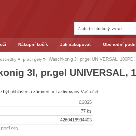
oží
Nákupní košík
Jak nakupovat
Obchodní podm
Waschkonig 3l, pr.gel UNIVERSAL, 100PD,
rostředky
prací gely
onig 3l, pr.gel UNIVERSAL, 
 být přihlášen a zároveň mít aktivovaný Váš účet.
C3035
77 ks
4260418934403
-
prací gely