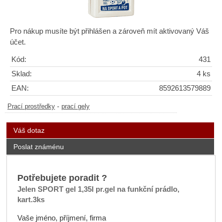
Pro nákup musíte být přihlášen a zároveň mít aktivovaný Váš
účet.
Kód:
431
Sklad:
4 ks
EAN:
8592613579889
-
Prací prostředky
prací gely
Váš dotaz
Poslat známénu
Potřebujete poradit ?
Jelen SPORT gel 1,35l pr.gel na funkční prádlo,
kart.3ks
Vaše jméno, příjmení, firma