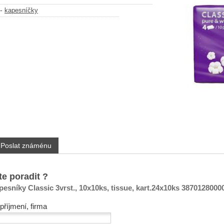
-
kapesníčky
Poslat známénu
te poradit ?
esníky Classic 3vrst., 10x10ks, tissue, kart.24x10ks 3870128000
příjmení, firma