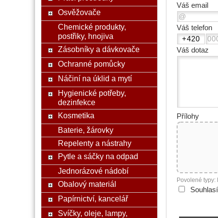
Váš email
Osvěžovače
Chemické produkty,
Váš telefon
postřiky, hnojiva
Zásobníky a dávkovače
Váš dotaz
Ochranné pomůcky
Náčiní na úklid a mytí
Hygienické potřeby,
dezinfekce
Kosmetika
Přílohy
Baterie, žárovky
Repelenty a nástrahy
Pytle a sáčky na odpad
Jednorázové nádobí
Povolené typy:
Obalový materiál
Souhlas
Papírnictví, kancelář
Svíčky, oleje, lampy,