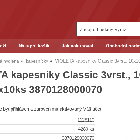
oží
Nákupní košík
Jak nakupovat
Obchodní podm
VIOLETA kapesníky Classic 3vrst., 10x1
á hygiena
kapesníčky
 kapesníky Classic 3vrst., 1
4x10ks 3870128000070
 být přihlášen a zároveň mít aktivovaný Váš účet.
1128110
4280 ks
3870128000070