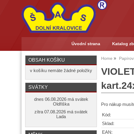
Úvodní strana
Katalog zb
Home
Papírov
OBSAH KOŠÍKU
VIOLETA
v košíku nemáte žádné položky
kart.2
SVÁTKY
dnes 06.08.2026 má svátek
Oldřiška
Pro nákup musíte
zítra 07.08.2026 má svátek
Kód:
Lada
Sklad:
EAN: