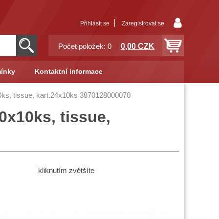
Přihlásit se
Zaregistrovat se
0,00 CZK
Počet položek: 0
ínky
Kontaktní informace
0ks, tissue, kart.24x10ks 3870128000070
0x10ks, tissue,
kliknutím zvětšíte