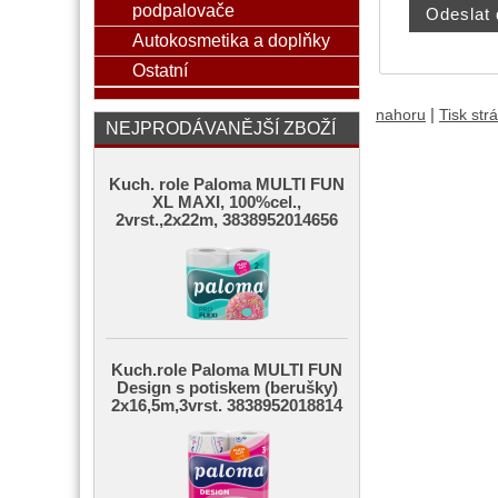
podpalovače
Autokosmetika a doplňky
Ostatní
|
nahoru
Tisk str
NEJPRODÁVANĚJŠÍ ZBOŽÍ
Kuch. role Paloma MULTI FUN
XL MAXI, 100%cel.,
2vrst.,2x22m, 3838952014656
Kuch.role Paloma MULTI FUN
Design s potiskem (berušky)
2x16,5m,3vrst. 3838952018814