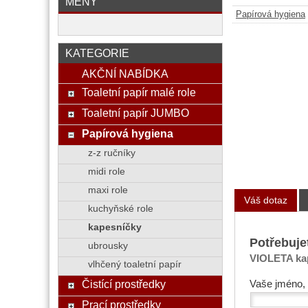
MĚNY
Papírová hygiena
KATEGORIE
AKČNÍ NABÍDKA
Toaletní papír malé role
Toaletní papír JUMBO
Papírová hygiena
z-z ručníky
midi role
maxi role
Váš dotaz
kuchyňské role
kapesníčky
Potřebuje
ubrousky
VIOLETA kap
vlhčený toaletní papír
Čistící prostředky
Vaše jméno, 
Prací prostředky