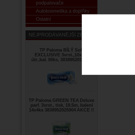
podpalovače
Autokosmetika a doplňky
Ostatní
NEJPRODÁVANĚJŠÍ ZBOŽÍ
TP Paloma BÍLÝ Soft
EXCLUSIVE 3vrst.,10x110
útr.,bal. 80ks, 3838952016643
TP Paloma GREEN TEA Deluxe
parf. 3vrst., tisk, 19,5m, balení
14x4ks 3838952025904 AKCE !!