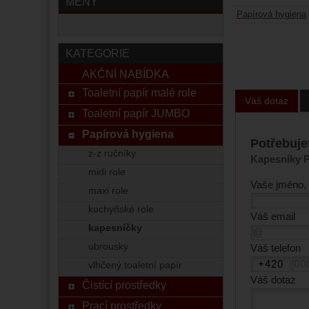
MĚNY
Papírová hygiena
KATEGORIE
AKČNÍ NABÍDKA
Toaletní papír malé role
Váš dotaz
Toaletní papír JUMBO
Papírová hygiena
Potřebuje
z-z ručníky
Kapesníky P
midi role
Vaše jméno, 
maxi role
kuchyňské role
Váš email
kapesníčky
ubrousky
Váš telefon
vlhčený toaletní papír
Váš dotaz
Čistící prostředky
Prací prostředky