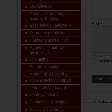
Osvěžovače
Chemické produkty,
postřiky, hnojiva
Přílohy
Zásobníky a dávkovače
Ochranné pomůcky
Náčiní na úklid a mytí
Hygienické potřeby,
dezinfekce
Povolené typy:
Kosmetika
Souhlas
Baterie, žárovky
Repelenty a nástrahy
Pytle a sáčky na odpad
Jednorázové nádobí
Obalový materiál
|
nahoru
Tisk str
Papírnictví, kancelář
Svíčky, oleje, lampy,