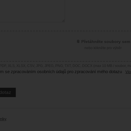
📎 Přetáhněte soubory sem
nebo klikněte pro výběr
 PDF, XLS, XLSX, CSV, JPG, JPEG, PNG, TXT, DOC, DOCX (max 10 MB / soubor, m
ím se zpracováním osobních údajů pro zpracování mého dotazu
Víc
ánky