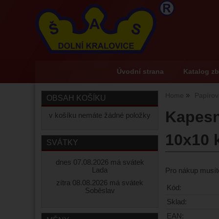
Úvodní strana
Katalog zb
Home
Papírov
OBSAH KOŠÍKU
Kapesn
v košíku nemáte žádné položky
10x10 
SVÁTKY
dnes 07.08.2026 má svátek
Lada
Pro nákup musíte
zítra 08.08.2026 má svátek
Kód:
Soběslav
Sklad:
EAN: