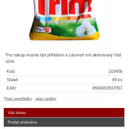
Pro nákup musíte být přihlášen a zároveň mít aktivovaný Váš
účet.
Kód:
103456
Sklad:
49 ks
EAN:
8594003937057
-
Prací prostředky
prací prášky
Váš dotaz
Poslat známénu