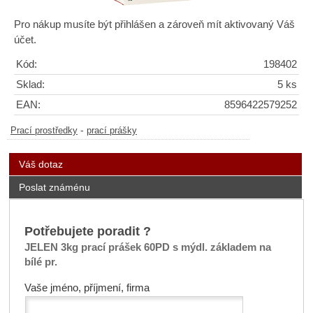
Pro nákup musíte být přihlášen a zároveň mít aktivovaný Váš
účet.
Kód:
198402
Sklad:
5 ks
EAN:
8596422579252
-
Prací prostředky
prací prášky
Váš dotaz
Poslat známénu
Potřebujete poradit ?
JELEN 3kg prací prášek 60PD s mýdl. základem na
bílé pr.
Vaše jméno, příjmení, firma