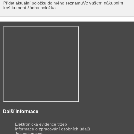
Ve vašem nákupním
Přidat aktuální položku do mého seznamu
košíku není žádná položka
Další informace
Elektronická evidence tržeb
Informace o zpracování osobních údajů
Jak nakupovat