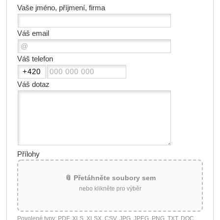
Vaše jméno, příjmení, firma
Váš email
Váš telefon
Váš dotaz
Přílohy
📎 Přetáhněte soubory sem
nebo klikněte pro výběr
Povolené typy: PDF, XLS, XLSX, CSV, JPG, JPEG, PNG, TXT, DOC,