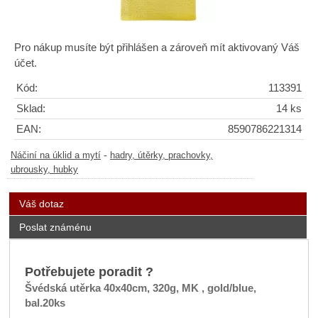
Pro nákup musíte být přihlášen a zároveň mít aktivovaný Váš
účet.
Kód:
113391
Sklad:
14 ks
EAN:
8590786221314
-
Náčiní na úklid a mytí
hadry, útěrky, prachovky,
ubrousky, hubky
Váš dotaz
Poslat známénu
Potřebujete poradit ?
Švédská utěrka 40x40cm, 320g, MK , gold/blue,
bal.20ks