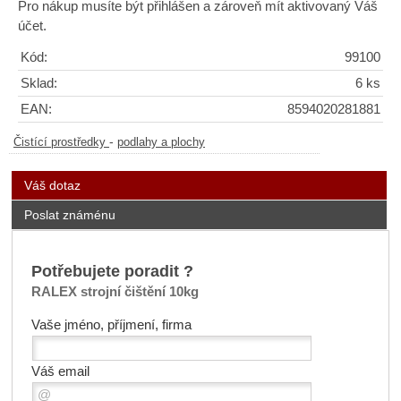
Pro nákup musíte být přihlášen a zároveň mít aktivovaný Váš
účet.
Kód:
99100
Sklad:
6 ks
EAN:
8594020281881
-
Čistící prostředky
podlahy a plochy
Váš dotaz
Poslat známénu
Potřebujete poradit ?
RALEX strojní čištění 10kg
Vaše jméno, příjmení, firma
Váš email