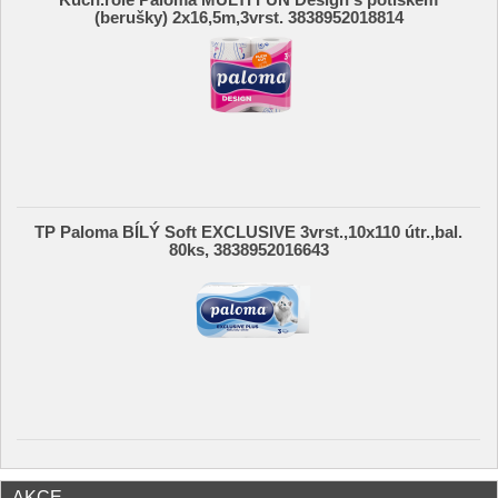
Kuch.role Paloma MULTI FUN Design s potiskem
(berušky) 2x16,5m,3vrst. 3838952018814
TP Paloma BÍLÝ Soft EXCLUSIVE 3vrst.,10x110 útr.,bal.
80ks, 3838952016643
AKCE