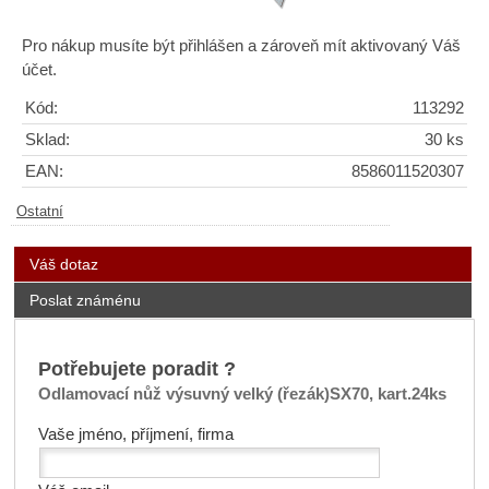
Pro nákup musíte být přihlášen a zároveň mít aktivovaný Váš
účet.
Kód:
113292
Sklad:
30 ks
EAN:
8586011520307
Ostatní
Váš dotaz
Poslat známénu
Potřebujete poradit ?
Odlamovací nůž výsuvný velký (řezák)SX70, kart.24ks
Vaše jméno, příjmení, firma