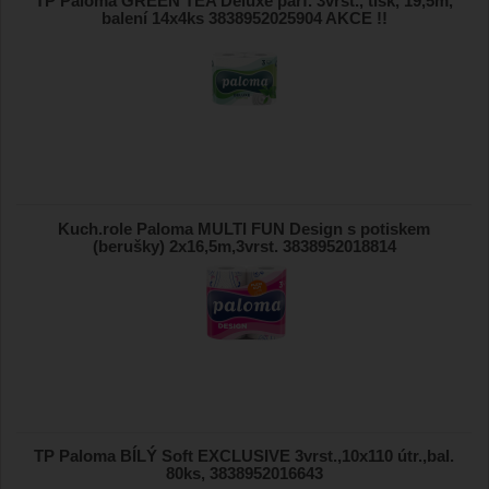
TP Paloma GREEN TEA Deluxe parf. 3vrst., tisk, 19,5m,
balení 14x4ks 3838952025904 AKCE !!
Kuch.role Paloma MULTI FUN Design s potiskem
(berušky) 2x16,5m,3vrst. 3838952018814
TP Paloma BÍLÝ Soft EXCLUSIVE 3vrst.,10x110 útr.,bal.
80ks, 3838952016643