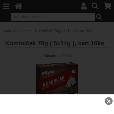
Kominíček 70g ( 5x14g ), kart.16ks
Home
Ostatní
Kominíček 70g ( 5x14g ), kart.16ks
kliknutím zvětšíte
Pro nákup musíte být přihlášen a zároveň mít aktivovaný Váš
účet.