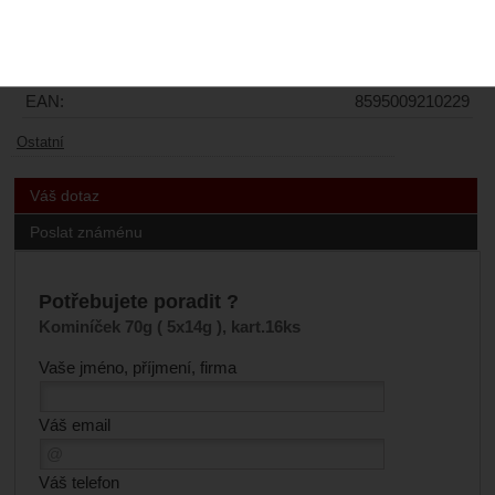
Kód:
8466
Sklad:
83 ks
EAN:
8595009210229
Ostatní
Váš dotaz
Poslat známénu
Potřebujete poradit ?
Kominíček 70g ( 5x14g ), kart.16ks
Vaše jméno, příjmení, firma
Váš email
Váš telefon